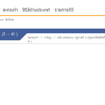
ละครเก่า
ซีรีส์ต่างประเทศ
รายการทีวี
oor ซับไทย
 21 – 41 )
VarietyTh
/
การ์ตูน
/
บลีช เทพมรณะ ฤดูกาลที่ 2 ปฐมบทโซลโซไซตี้
41 )