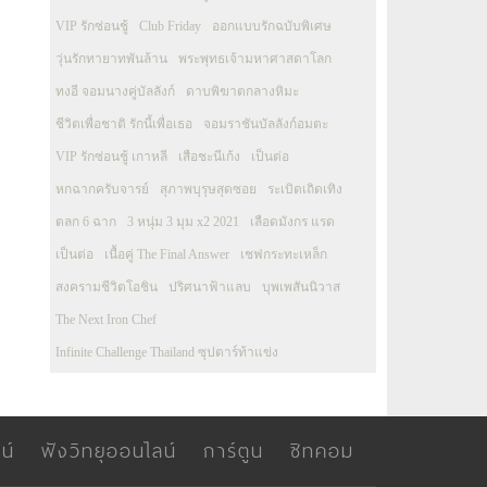
VIP รักซ่อนชู้
Club Friday
ออกแบบรักฉบับพิเศษ
วุ่นรักทายาทพันล้าน
พระพุทธเจ้ามหาศาสดาโลก
ทงอี จอมนางคู่บัลลังก์
ดาบพิฆาตกลางหิมะ
ชีวิตเพื่อชาติ รักนี้เพื่อเธอ
จอมราชันบัลลังก์อมตะ
VIP รักซ่อนชู้ เกาหลี
เสือชะนีเก้ง
เป็นต่อ
หกฉากครับจารย์
สุภาพบุรุษสุดซอย
ระเบิดเถิดเทิง
ตลก 6 ฉาก
3 หนุ่ม 3 มุม x2 2021
เลือดมังกร แรด
เป็นต่อ
เนื้อคู่ The Final Answer
เชฟกระทะเหล็ก
สงครามชีวิตโอชิน
ปริศนาฟ้าแลบ
บุพเพสันนิวาส
The Next Iron Chef
Infinite Challenge Thailand ซุปตาร์ท้าแข่ง
น์
ฟังวิทยุออนไลน์
การ์ตูน
ซิทคอม