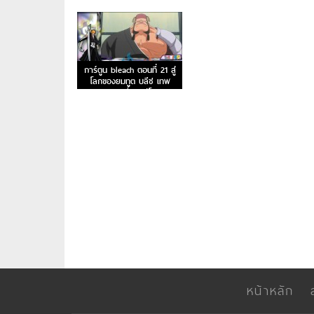
การ์ตูน bleach ตอนที่ 21 สู่
โลกของยมทูต บลีช เทพ
มรณะ ตอนที่ 21 สู่โลกของ
ยมทูต
หน้าหลัก