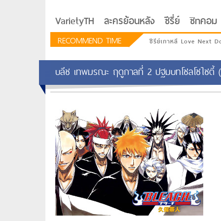
VarietyTH
ละครย้อนหลัง
ซีรี่ย์
ซิทคอม
RECOMMEND TIME
ซีรีย์เกาหลี Love Next D
บลีช เทพมรณะ ฤดูกาลที่ 2 ปฐมบทโซลโซไซตี้ (
รักอยู่ประตูถัดไป