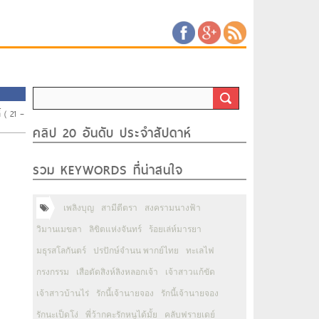
 ( 21 –
คลิป 20 อันดับ ประจำสัปดาห์
รวม KEYWORDS ที่น่าสนใจ
เพลิงบุญ
สามีตีตรา
สงครามนางฟ้า
วิมานเมขลา
ลิขิตแห่งจันทร์
ร้อยเล่ห์มารยา
มธุรสโลกันตร์
ปรปักษ์จำนน พากย์ไทย
ทะเลไฟ
กรงกรรม
เสือตัดสิงห์ลิงหลอกเจ้า
เจ้าสาวแก้ขัด
เจ้าสาวบ้านไร่
รักนี้เจ้านายจอง
รักนี้เจ้านายจอง
รักนะเป็ดโง่
พี่ว้ากคะรักหนูได้มั้ย
คลับฟรายเดย์