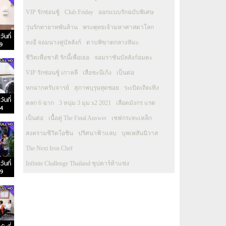
VIP รักซ่อนชู้
Club Friday
ออกแบบรักฉบับพิเศษ
วุ่นรักทายาทพันล้าน
พระพุทธเจ้ามหาศาสดาโลก
ันที่
ทงอี จอมนางคู่บัลลังก์
ดาบพิฆาตกลางหิมะ
39
ชีวิตเพื่อชาติ รักนี้เพื่อเธอ
จอมราชันบัลลังก์อมตะ
VIP รักซ่อนชู้ เกาหลี
เสือชะนีเก้ง
เป็นต่อ
หกฉากครับจารย์
สุภาพบุรุษสุดซอย
ระเบิดเถิดเทิง
ันที่
ตลก 6 ฉาก
3 หนุ่ม 3 มุม x2 2021
เลือดมังกร แรด
34
เป็นต่อ
เนื้อคู่ The Final Answer
เชฟกระทะเหล็ก
สงครามชีวิตโอชิน
ปริศนาฟ้าแลบ
บุพเพสันนิวาส
The Next Iron Chef
ันที่
Infinite Challenge Thailand ซุปตาร์ท้าแข่ง
29