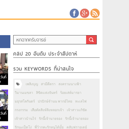
คลิป 20 อันดับ ประจำสัปดาห์
รวม KEYWORDS ที่น่าสนใจ
ันที่
9
เพลิงบุญ
สามีตีตรา
สงครามนางฟ้า
วิมานเมขลา
ลิขิตแห่งจันทร์
ร้อยเล่ห์มารยา
มธุรสโลกันตร์
ปรปักษ์จำนน พากย์ไทย
ทะเลไฟ
กรงกรรม
เสือตัดสิงห์ลิงหลอกเจ้า
เจ้าสาวแก้ขัด
ันที่
4
เจ้าสาวบ้านไร่
รักนี้เจ้านายจอง
รักนี้เจ้านายจอง
รักนะเป็ดโง่
พี่ว้ากคะรักหนูได้มั้ย
คลับฟรายเดย์