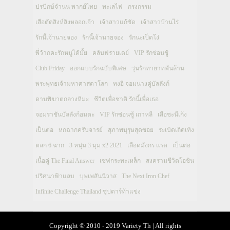
ปรปักษ์จำนน พากย์ไทย
ทะเลไฟ
กรงกรรม
เสือตัดสิงห์ลิงหลอกเจ้า
เจ้าสาวแก้ขัด
เจ้าสาวบ้านไร่
รักนี้เจ้านายจอง
รักนี้เจ้านายจอง
รักนะเป็ดโง่
พี่ว้ากคะรักหนูได้มั้ย
คลับฟรายเดย์
VIP รักซ่อนชู้
Club Friday
ออกแบบรักฉบับพิเศษ
วุ่นรักทายาทพันล้าน
พระพุทธเจ้ามหาศาสดาโลก
ทงอี จอมนางคู่บัลลังก์
ดาบพิฆาตกลางหิมะ
ชีวิตเพื่อชาติ รักนี้เพื่อเธอ
จอมราชันบัลลังก์อมตะ
VIP รักซ่อนชู้ เกาหลี
เสือชะนีเก้ง
เป็นต่อ
หกฉากครับจารย์
สุภาพบุรุษสุดซอย
ระเบิดเถิดเทิง
ตลก 6 ฉาก
3 หนุ่ม 3 มุม x2 2021
เลือดมังกร แรด
เป็นต่อ
เนื้อคู่ The Final Answer
เชฟกระทะเหล็ก
สงครามชีวิตโอชิน
ปริศนาฟ้าแลบ
บุพเพสันนิวาส
The Next Iron Chef
Infinite Challenge Thailand ซุปตาร์ท้าแข่ง
Copyright © 2010 - 2019 Variety Th | All rights