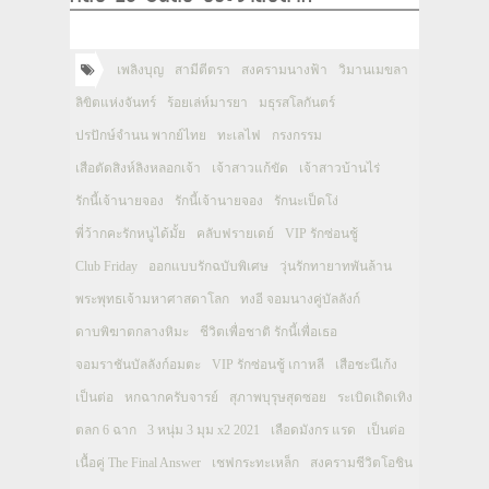
เพลิงบุญ
สามีตีตรา
สงครามนางฟ้า
วิมานเมขลา
ลิขิตแห่งจันทร์
ร้อยเล่ห์มารยา
มธุรสโลกันตร์
ปรปักษ์จำนน พากย์ไทย
ทะเลไฟ
กรงกรรม
เสือตัดสิงห์ลิงหลอกเจ้า
เจ้าสาวแก้ขัด
เจ้าสาวบ้านไร่
รักนี้เจ้านายจอง
รักนี้เจ้านายจอง
รักนะเป็ดโง่
พี่ว้ากคะรักหนูได้มั้ย
คลับฟรายเดย์
VIP รักซ่อนชู้
Club Friday
ออกแบบรักฉบับพิเศษ
วุ่นรักทายาทพันล้าน
พระพุทธเจ้ามหาศาสดาโลก
ทงอี จอมนางคู่บัลลังก์
ดาบพิฆาตกลางหิมะ
ชีวิตเพื่อชาติ รักนี้เพื่อเธอ
จอมราชันบัลลังก์อมตะ
VIP รักซ่อนชู้ เกาหลี
เสือชะนีเก้ง
เป็นต่อ
หกฉากครับจารย์
สุภาพบุรุษสุดซอย
ระเบิดเถิดเทิง
ตลก 6 ฉาก
3 หนุ่ม 3 มุม x2 2021
เลือดมังกร แรด
เป็นต่อ
เนื้อคู่ The Final Answer
เชฟกระทะเหล็ก
สงครามชีวิตโอชิน