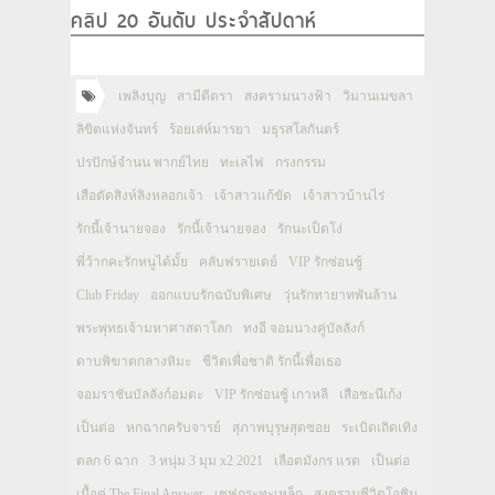
คลิป 20 อันดับ ประจำสัปดาห์
เพลิงบุญ
สามีตีตรา
สงครามนางฟ้า
วิมานเมขลา
ลิขิตแห่งจันทร์
ร้อยเล่ห์มารยา
มธุรสโลกันตร์
ปรปักษ์จำนน พากย์ไทย
ทะเลไฟ
กรงกรรม
เสือตัดสิงห์ลิงหลอกเจ้า
เจ้าสาวแก้ขัด
เจ้าสาวบ้านไร่
รักนี้เจ้านายจอง
รักนี้เจ้านายจอง
รักนะเป็ดโง่
พี่ว้ากคะรักหนูได้มั้ย
คลับฟรายเดย์
VIP รักซ่อนชู้
Club Friday
ออกแบบรักฉบับพิเศษ
วุ่นรักทายาทพันล้าน
พระพุทธเจ้ามหาศาสดาโลก
ทงอี จอมนางคู่บัลลังก์
ดาบพิฆาตกลางหิมะ
ชีวิตเพื่อชาติ รักนี้เพื่อเธอ
จอมราชันบัลลังก์อมตะ
VIP รักซ่อนชู้ เกาหลี
เสือชะนีเก้ง
เป็นต่อ
หกฉากครับจารย์
สุภาพบุรุษสุดซอย
ระเบิดเถิดเทิง
ตลก 6 ฉาก
3 หนุ่ม 3 มุม x2 2021
เลือดมังกร แรด
เป็นต่อ
เนื้อคู่ The Final Answer
เชฟกระทะเหล็ก
สงครามชีวิตโอชิน