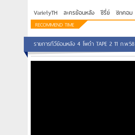
VarietyTH
ละครย้อนหลัง
ซีรี่ย์
ซิทคอม
RECOMMEND TIME
รายการทีวีย้อนหลัง 4 โพดำ TAPE 2 11 ก.พ.58 บ
รักอยู่ประตูถัดไป
ซีรีย์เกาหลี Love Next D