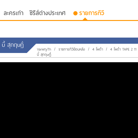
ละครเก่า
ซีรีส์ต่างประเทศ
รายการทีวี
ี้ สุกฤษฎิ์
VarietyTh
/
รายการทีวีย้อนหลัง
/
4 โพดำ
/
4 โพดำ TAPE 2 11 
บี้ สุกฤษฎิ์
oor ซับไทย