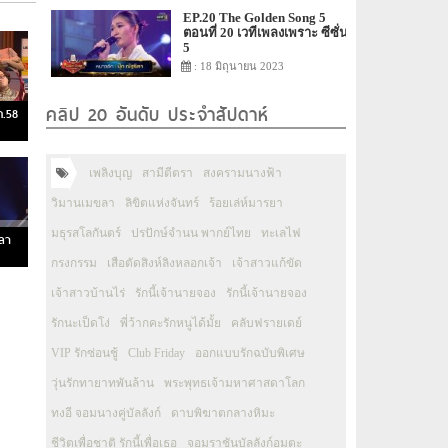
EP.20 The Golden Song 5
ตอนที่ 20 เวทีเพลงเพราะ ซีซั่น
5
: 18 มิถุนายน 2023
คลิป 20 อันดับ ประจำสัปดาห์
ค.58
เพลิงบุญ
สามีตีตรา
สงครามนางฟ้า
วิมานเมขลา
ลิขิตแห่งจันทร์
ร้อยเล่ห์มารยา
มธุรสโลกันตร์
ปรปักษ์จำนน พากย์ไทย
ทะเลไฟ
ลา
กรงกรรม
เสือตัดสิงห์ลิงหลอกเจ้า
เจ้าสาวแก้ขัด
เจ้าสาวบ้านไร่
รักนี้เจ้านายจอง
รักนี้เจ้านายจอง
รักนะเป็ดโง่
พี่ว้ากคะรักหนูได้มั้ย
คลับฟรายเดย์
VIP รักซ่อนชู้
Club Friday
ออกแบบรักฉบับพิเศษ
วุ่นรักทายาทพันล้าน
พระพุทธเจ้ามหาศาสดาโลก
ทงอี จอมนางคู่บัลลังก์
ดาบพิฆาตกลางหิมะ
ชีวิตเพื่อชาติ รักนี้เพื่อเธอ
จอมราชันบัลลังก์อมตะ