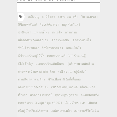
เพลิงบุญ
สามีตีตรา
สงครามนางฟ้า
วิมานเมขลา
ลิขิตแห่งจันทร์
ร้อยเล่ห์มารยา
มธุรสโลกันตร์
ปรปักษ์จำนน พากย์ไทย
ทะเลไฟ
กรงกรรม
เสือตัดสิงห์ลิงหลอกเจ้า
เจ้าสาวแก้ขัด
เจ้าสาวบ้านไร่
รักนี้เจ้านายจอง
รักนี้เจ้านายจอง
รักนะเป็ดโง่
พี่ว้ากคะรักหนูได้มั้ย
คลับฟรายเดย์
VIP รักซ่อนชู้
Club Friday
ออกแบบรักฉบับพิเศษ
วุ่นรักทายาทพันล้าน
พระพุทธเจ้ามหาศาสดาโลก
ทงอี จอมนางคู่บัลลังก์
ดาบพิฆาตกลางหิมะ
ชีวิตเพื่อชาติ รักนี้เพื่อเธอ
จอมราชันบัลลังก์อมตะ
VIP รักซ่อนชู้ เกาหลี
เสือชะนีเก้ง
เป็นต่อ
หกฉากครับจารย์
สุภาพบุรุษสุดซอย
ระเบิดเถิดเทิง
ตลก 6 ฉาก
3 หนุ่ม 3 มุม x2 2021
เลือดมังกร แรด
เป็นต่อ
เนื้อคู่ The Final Answer
เชฟกระทะเหล็ก
สงครามชีวิตโอชิน