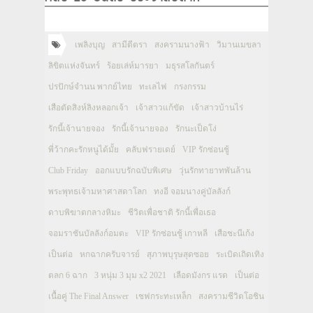
เพลิงบุญ
สามีตีตรา
สงครามนางฟ้า
วิมานเมขลา
ลิขิตแห่งจันทร์
ร้อยเล่ห์มารยา
มธุรสโลกันตร์
ปรปักษ์จำนน พากย์ไทย
ทะเลไฟ
กรงกรรม
เสือตัดสิงห์ลิงหลอกเจ้า
เจ้าสาวแก้ขัด
เจ้าสาวบ้านไร่
รักนี้เจ้านายจอง
รักนี้เจ้านายจอง
รักนะเป็ดโง่
พี่ว้ากคะรักหนูได้มั้ย
คลับฟรายเดย์
VIP รักซ่อนชู้
Club Friday
ออกแบบรักฉบับพิเศษ
วุ่นรักทายาทพันล้าน
พระพุทธเจ้ามหาศาสดาโลก
ทงอี จอมนางคู่บัลลังก์
ดาบพิฆาตกลางหิมะ
ชีวิตเพื่อชาติ รักนี้เพื่อเธอ
จอมราชันบัลลังก์อมตะ
VIP รักซ่อนชู้ เกาหลี
เสือชะนีเก้ง
เป็นต่อ
หกฉากครับจารย์
สุภาพบุรุษสุดซอย
ระเบิดเถิดเทิง
ตลก 6 ฉาก
3 หนุ่ม 3 มุม x2 2021
เลือดมังกร แรด
เป็นต่อ
เนื้อคู่ The Final Answer
เชฟกระทะเหล็ก
สงครามชีวิตโอชิน