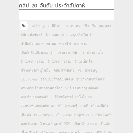
คลิป 20 อันดับ ประจำสัปดาห์
เพลิงบุญ
สามีตีตรา
สงครามนางฟ้า
วิมานเมขลา
ลิขิตแห่งจันทร์
ร้อยเล่ห์มารยา
มธุรสโลกันตร์
ปรปักษ์จำนน พากย์ไทย
ทะเลไฟ
กรงกรรม
เสือตัดสิงห์ลิงหลอกเจ้า
เจ้าสาวแก้ขัด
เจ้าสาวบ้านไร่
รักนี้เจ้านายจอง
รักนี้เจ้านายจอง
รักนะเป็ดโง่
พี่ว้ากคะรักหนูได้มั้ย
คลับฟรายเดย์
VIP รักซ่อนชู้
Club Friday
ออกแบบรักฉบับพิเศษ
วุ่นรักทายาทพันล้าน
พระพุทธเจ้ามหาศาสดาโลก
ทงอี จอมนางคู่บัลลังก์
ดาบพิฆาตกลางหิมะ
ชีวิตเพื่อชาติ รักนี้เพื่อเธอ
จอมราชันบัลลังก์อมตะ
VIP รักซ่อนชู้ เกาหลี
เสือชะนีเก้ง
เป็นต่อ
หกฉากครับจารย์
สุภาพบุรุษสุดซอย
ระเบิดเถิดเทิง
ตลก 6 ฉาก
3 หนุ่ม 3 มุม x2 2021
เลือดมังกร แรด
เป็นต่อ
เนื้อคู่ The Final Answer
เชฟกระทะเหล็ก
สงครามชีวิตโอชิน