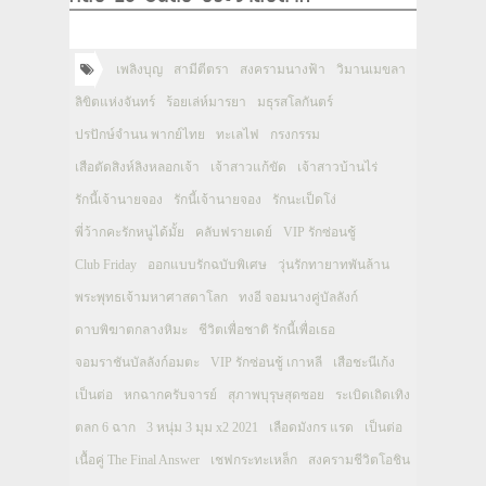
เพลิงบุญ
สามีตีตรา
สงครามนางฟ้า
วิมานเมขลา
ลิขิตแห่งจันทร์
ร้อยเล่ห์มารยา
มธุรสโลกันตร์
ปรปักษ์จำนน พากย์ไทย
ทะเลไฟ
กรงกรรม
เสือตัดสิงห์ลิงหลอกเจ้า
เจ้าสาวแก้ขัด
เจ้าสาวบ้านไร่
รักนี้เจ้านายจอง
รักนี้เจ้านายจอง
รักนะเป็ดโง่
พี่ว้ากคะรักหนูได้มั้ย
คลับฟรายเดย์
VIP รักซ่อนชู้
Club Friday
ออกแบบรักฉบับพิเศษ
วุ่นรักทายาทพันล้าน
พระพุทธเจ้ามหาศาสดาโลก
ทงอี จอมนางคู่บัลลังก์
ดาบพิฆาตกลางหิมะ
ชีวิตเพื่อชาติ รักนี้เพื่อเธอ
จอมราชันบัลลังก์อมตะ
VIP รักซ่อนชู้ เกาหลี
เสือชะนีเก้ง
เป็นต่อ
หกฉากครับจารย์
สุภาพบุรุษสุดซอย
ระเบิดเถิดเทิง
ตลก 6 ฉาก
3 หนุ่ม 3 มุม x2 2021
เลือดมังกร แรด
เป็นต่อ
เนื้อคู่ The Final Answer
เชฟกระทะเหล็ก
สงครามชีวิตโอชิน