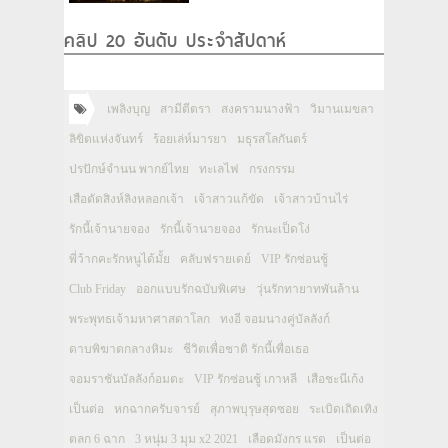
คลิป 20 อันดับ ประจำสัปดาห์
เพลิงบุญ
สามีตีตรา
สงครามนางฟ้า
วิมานเมขลา
ลิขิตแห่งจันทร์
ร้อยเล่ห์มารยา
มธุรสโลกันตร์
ปรปักษ์จำนน พากย์ไทย
ทะเลไฟ
กรงกรรม
เสือตัดสิงห์ลิงหลอกเจ้า
เจ้าสาวแก้ขัด
เจ้าสาวบ้านไร่
รักนี้เจ้านายจอง
รักนี้เจ้านายจอง
รักนะเป็ดโง่
พี่ว้ากคะรักหนูได้มั้ย
คลับฟรายเดย์
VIP รักซ่อนชู้
Club Friday
ออกแบบรักฉบับพิเศษ
วุ่นรักทายาทพันล้าน
พระพุทธเจ้ามหาศาสดาโลก
ทงอี จอมนางคู่บัลลังก์
ดาบพิฆาตกลางหิมะ
ชีวิตเพื่อชาติ รักนี้เพื่อเธอ
จอมราชันบัลลังก์อมตะ
VIP รักซ่อนชู้ เกาหลี
เสือชะนีเก้ง
เป็นต่อ
หกฉากครับจารย์
สุภาพบุรุษสุดซอย
ระเบิดเถิดเทิง
ตลก 6 ฉาก
3 หนุ่ม 3 มุม x2 2021
เลือดมังกร แรด
เป็นต่อ