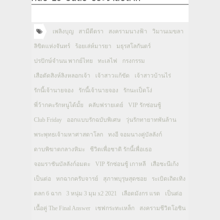
เพลิงบุญ
สามีตีตรา
สงครามนางฟ้า
วิมานเมขลา
ลิขิตแห่งจันทร์
ร้อยเล่ห์มารยา
มธุรสโลกันตร์
ปรปักษ์จำนน พากย์ไทย
ทะเลไฟ
กรงกรรม
เสือตัดสิงห์ลิงหลอกเจ้า
เจ้าสาวแก้ขัด
เจ้าสาวบ้านไร่
รักนี้เจ้านายจอง
รักนี้เจ้านายจอง
รักนะเป็ดโง่
พี่ว้ากคะรักหนูได้มั้ย
คลับฟรายเดย์
VIP รักซ่อนชู้
Club Friday
ออกแบบรักฉบับพิเศษ
วุ่นรักทายาทพันล้าน
พระพุทธเจ้ามหาศาสดาโลก
ทงอี จอมนางคู่บัลลังก์
ดาบพิฆาตกลางหิมะ
ชีวิตเพื่อชาติ รักนี้เพื่อเธอ
จอมราชันบัลลังก์อมตะ
VIP รักซ่อนชู้ เกาหลี
เสือชะนีเก้ง
เป็นต่อ
หกฉากครับจารย์
สุภาพบุรุษสุดซอย
ระเบิดเถิดเทิง
ตลก 6 ฉาก
3 หนุ่ม 3 มุม x2 2021
เลือดมังกร แรด
เป็นต่อ
เนื้อคู่ The Final Answer
เชฟกระทะเหล็ก
สงครามชีวิตโอชิน