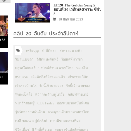
EP.20 The Golden Song 5
ตอนที่ 20 เวทีเพลงเพราะ ซีซั่น
5
: 18 มิถุนายน 2023
คลิป 20 อันดับ ประจำสัปดาห์
ค.58
เพลิงบุญ
สามีตีตรา
สงครามนางฟ้า
วิมานเมขลา
ลิขิตแห่งจันทร์
ร้อยเล่ห์มารยา
มธุรสโลกันตร์
ปรปักษ์จำนน พากย์ไทย
ทะเลไฟ
ลา
กรงกรรม
เสือตัดสิงห์ลิงหลอกเจ้า
เจ้าสาวแก้ขัด
เจ้าสาวบ้านไร่
รักนี้เจ้านายจอง
รักนี้เจ้านายจอง
รักนะเป็ดโง่
พี่ว้ากคะรักหนูได้มั้ย
คลับฟรายเดย์
VIP รักซ่อนชู้
Club Friday
ออกแบบรักฉบับพิเศษ
วุ่นรักทายาทพันล้าน
พระพุทธเจ้ามหาศาสดาโลก
ทงอี จอมนางคู่บัลลังก์
ดาบพิฆาตกลางหิมะ
ชีวิตเพื่อชาติ รักนี้เพื่อเธอ
จอมราชันบัลลังก์อมตะ