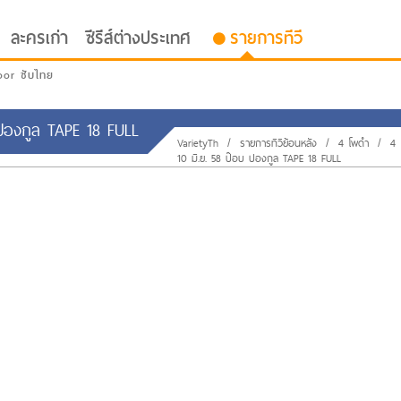
ละครเก่า
ซีรีส์ต่างประเทศ
รายการทีวี
oor ซับไทย
 ปองกูล TAPE 18 FULL
VarietyTh
/
รายการทีวีย้อนหลัง
/
4 โพดำ
/
4 
10 มิ.ย. 58 ป๊อบ ปองกูล TAPE 18 FULL