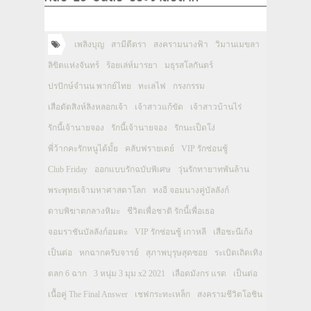
เพลิงบุญ
สามีตีตรา
สงครามนางฟ้า
วิมานเมขลา
ลิขิตแห่งจันทร์
ร้อยเล่ห์มารยา
มธุรสโลกันตร์
ปรปักษ์จำนน พากย์ไทย
ทะเลไฟ
กรงกรรม
เสือตัดสิงห์ลิงหลอกเจ้า
เจ้าสาวแก้ขัด
เจ้าสาวบ้านไร่
รักนี้เจ้านายจอง
รักนี้เจ้านายจอง
รักนะเป็ดโง่
พี่ว้ากคะรักหนูได้มั้ย
คลับฟรายเดย์
VIP รักซ่อนชู้
Club Friday
ออกแบบรักฉบับพิเศษ
วุ่นรักทายาทพันล้าน
พระพุทธเจ้ามหาศาสดาโลก
ทงอี จอมนางคู่บัลลังก์
ดาบพิฆาตกลางหิมะ
ชีวิตเพื่อชาติ รักนี้เพื่อเธอ
จอมราชันบัลลังก์อมตะ
VIP รักซ่อนชู้ เกาหลี
เสือชะนีเก้ง
เป็นต่อ
หกฉากครับจารย์
สุภาพบุรุษสุดซอย
ระเบิดเถิดเทิง
ตลก 6 ฉาก
3 หนุ่ม 3 มุม x2 2021
เลือดมังกร แรด
เป็นต่อ
เนื้อคู่ The Final Answer
เชฟกระทะเหล็ก
สงครามชีวิตโอชิน