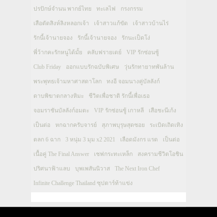
ปรปักษ์จำนน พากย์ไทย
ทะเลไฟ
กรงกรรม
เสือตัดสิงห์ลิงหลอกเจ้า
เจ้าสาวแก้ขัด
เจ้าสาวบ้านไร่
รักนี้เจ้านายจอง
รักนี้เจ้านายจอง
รักนะเป็ดโง่
พี่ว้ากคะรักหนูได้มั้ย
คลับฟรายเดย์
VIP รักซ่อนชู้
Club Friday
ออกแบบรักฉบับพิเศษ
วุ่นรักทายาทพันล้าน
พระพุทธเจ้ามหาศาสดาโลก
ทงอี จอมนางคู่บัลลังก์
ดาบพิฆาตกลางหิมะ
ชีวิตเพื่อชาติ รักนี้เพื่อเธอ
จอมราชันบัลลังก์อมตะ
VIP รักซ่อนชู้ เกาหลี
เสือชะนีเก้ง
เป็นต่อ
หกฉากครับจารย์
สุภาพบุรุษสุดซอย
ระเบิดเถิดเทิง
ตลก 6 ฉาก
3 หนุ่ม 3 มุม x2 2021
เลือดมังกร แรด
เป็นต่อ
เนื้อคู่ The Final Answer
เชฟกระทะเหล็ก
สงครามชีวิตโอชิน
ปริศนาฟ้าแลบ
บุพเพสันนิวาส
The Next Iron Chef
Infinite Challenge Thailand ซุปตาร์ท้าแข่ง