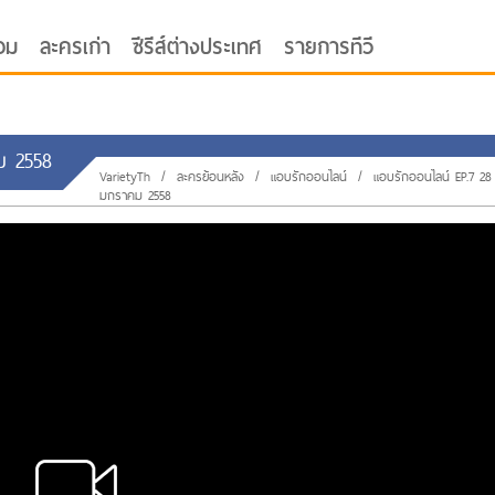
อม
ละครเก่า
ซีรีส์ต่างประเทศ
รายการทีวี
ม 2558
VarietyTh
/
ละครย้อนหลัง
/
แอบรักออนไลน์
/
แอบรักออนไลน์ EP.7 28
มกราคม 2558
oor ซับไทย