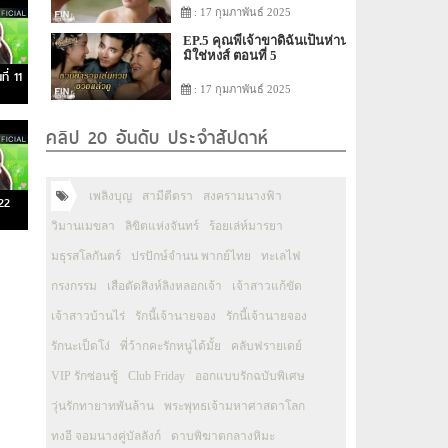
: 17 กุมภาพันธ์ 2025
EP.5 คุณพี่เจ้าขาดิฉันเป็นห่าน
มิใช่หงส์ ตอนที่ 5
ี่ 11
: 17 กุมภาพันธ์ 2025
คลิป 20 อันดับ ประจำสัปดาห์
เพลิงบุญ
สามีตีตรา
สงครามนางฟ้า
22
วิมานเมขลา
ลิขิตแห่งจันทร์
ร้อยเล่ห์มารยา
มธุรสโลกันตร์
ปรปักษ์จำนน พากย์ไทย
ทะเลไฟ
กรงกรรม
เสือตัดสิงห์ลิงหลอกเจ้า
เจ้าสาวแก้ขัด
เจ้าสาวบ้านไร่
รักนี้เจ้านายจอง
รักนี้เจ้านายจอง
รักนะเป็ดโง่
พี่ว้ากคะรักหนูได้มั้ย
คลับฟรายเดย์
VIP รักซ่อนชู้
Club Friday
ออกแบบรักฉบับพิเศษ
วุ่นรักทายาทพันล้าน
พระพุทธเจ้ามหาศาสดาโลก
ทงอี จอมนางคู่บัลลังก์
ดาบพิฆาตกลางหิมะ