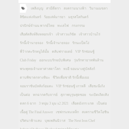
เพลิงบุญ
สามีตีตรา
สงครามนางฟ้า
วิมานเมขลา
ลิขิตแห่งจันทร์
ร้อยเล่ห์มารยา
มธุรสโลกันตร์
ปรปักษ์จำนน พากย์ไทย
ทะเลไฟ
กรงกรรม
เสือตัดสิงห์ลิงหลอกเจ้า
เจ้าสาวแก้ขัด
เจ้าสาวบ้านไร่
รักนี้เจ้านายจอง
รักนี้เจ้านายจอง
รักนะเป็ดโง่
พี่ว้ากคะรักหนูได้มั้ย
คลับฟรายเดย์
VIP รักซ่อนชู้
Club Friday
ออกแบบรักฉบับพิเศษ
วุ่นรักทายาทพันล้าน
พระพุทธเจ้ามหาศาสดาโลก
ทงอี จอมนางคู่บัลลังก์
ดาบพิฆาตกลางหิมะ
ชีวิตเพื่อชาติ รักนี้เพื่อเธอ
จอมราชันบัลลังก์อมตะ
VIP รักซ่อนชู้ เกาหลี
เสือชะนีเก้ง
เป็นต่อ
หกฉากครับจารย์
สุภาพบุรุษสุดซอย
ระเบิดเถิดเทิง
ตลก 6 ฉาก
3 หนุ่ม 3 มุม x2 2021
เลือดมังกร แรด
เป็นต่อ
เนื้อคู่ The Final Answer
เชฟกระทะเหล็ก
สงครามชีวิตโอชิน
ปริศนาฟ้าแลบ
บุพเพสันนิวาส
The Next Iron Chef