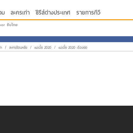
อม
ละครเก่า
ซีรีส์ต่างประเทศ
รายการทีวี
oor ซับไทย
Th
/
ละครย้อนหลัง
/
แม่เบี้ย 2020
/
แม่เบี้ย 2020 เรื่องย่อ