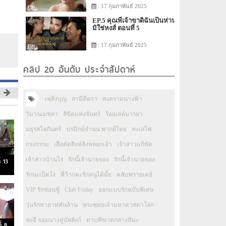
: 17 กุมภาพันธ์ 2025
EP.5 คุณพี่เจ้าขาดิฉันเป็นห่าน
มิใช่หงส์ ตอนที่ 5
: 17 กุมภาพันธ์ 2025
คลิป 20 อันดับ ประจำสัปดาห์
เพลิงบุญ
สามีตีตรา
สงครามนางฟ้า
วิมานเมขลา
ลิขิตแห่งจันทร์
ร้อยเล่ห์มารยา
มธุรสโลกันตร์
ปรปักษ์จำนน พากย์ไทย
ทะเลไฟ
กรงกรรม
เสือตัดสิงห์ลิงหลอกเจ้า
เจ้าสาวแก้ขัด
เจ้าสาวบ้านไร่
รักนี้เจ้านายจอง
รักนี้เจ้านายจอง
่ 13
รักนะเป็ดโง่
พี่ว้ากคะรักหนูได้มั้ย
คลับฟรายเดย์
VIP รักซ่อนชู้
Club Friday
ออกแบบรักฉบับพิเศษ
วุ่นรักทายาทพันล้าน
พระพุทธเจ้ามหาศาสดาโลก
ทงอี จอมนางคู่บัลลังก์
ดาบพิฆาตกลางหิมะ
่ 8