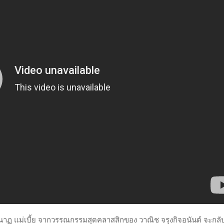
ทิสานาฏ แม่เบี้ย จากวรรณกรรมสุดคลาสสิกของ วาณิช จรุงกิจอนันต์ จะกล