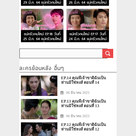
29 มี.ค. 64 แม่ครัวคนใหม่
26 มี.ค. 64 แม่ครัวคนใหม่
ตอนที่ 20
ตอนที่ 19
แม่ครัวคนใหม่ EP.18 วันที่
แม่ครัวคนใหม่ EP.17 วันที่
25 มี.ค. 64 แม่ครัวคนใหม่
24 มี.ค. 64 แม่ครัวคนใหม่
ตอนที่ 18
ตอนที่ 17
ละครย้อนหลัง อื่นๆ
EP.14 คุณพี่เจ้าขาดิฉันเป็น
ห่านมิใช่หงส์ ตอนที่ 14
: 06 มีนาคม 2025
EP.13 คุณพี่เจ้าขาดิฉันเป็น
ห่านมิใช่หงส์ ตอนที่ 13
: 06 มีนาคม 2025
EP.12 คุณพี่เจ้าขาดิฉันเป็น
ห่านมิใช่หงส์ ตอนที่ 12