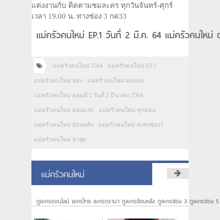
แต่งงานกับ ติดตามชมละคร ทุกวันจันทร์-ศุกร์
เวลา 19.00 น. ทางช่อง 3 กด33
แม่ครัวคนใหม่ EP.1 วันที่ 2 มี.ค. 64 แม่ครัวคนใหม
แม่ครัวคนใหม่ 2564
แม่ครัวคนใหม่ EP.1
แม่ครัวคนใหม่ ช่อง
แม่ครัวคนใหม่ ตอนจบ
แม่ครัวคนใหม่ ตอนที่ 1 วันที่ 2 มีนาคม 2564
แม่ครัวคนใหม่ ตอนแรก
แม่ครัวคนใหม่ ทุกตอน
แม่ครัวคนใหม่ ย้อนหลัง
แม่ครัวคนใหม่ ละครช่อง3
แม่ครัวคนใหม่ ล่าสุด
แม่ครัวคนใหม่
ดูละครออนไลน์ ละครไทย ละครดราม่า ดูละครย้อนหลัง ดูละครช่อง 3 ดูละครช่อง 5