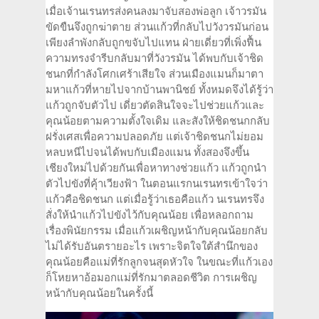
เมื่อเจ้านเรนทรส่งคนลงมาจับสองพ่อลูก เจ้าวรมัน
ขัดขืนจึงถูกฆ่าตาย ส่วนแก้วที่กลับไปวังวรมันก่อน
เพียงลำพังกลับถูกขจับไปแทน ฝ่ายเดี่ยวที่เพิ่งฟื้น
ความทรงจำรีบกลับมาที่วังวรมัน ได้พบกับเจ้าชิด
ชนกที่กำลังโศกเศร้าเสียใจ ส่วนเมืองแมนก็มาตา
มหาแก้วที่หายไปจากบ้านพานิชย์ ทั้งหมดจึงได้รู้ว่า
แก้วถูกจับตัวไป เดี่ยวตัดสินใจจะไปช่วยแก้วและ
คุณน้อยตามความตั้งใจเดิม และสังให้ชิดชนกกลับ
ฝรั่งเศสเพื่อความปลอดภัย แต่เจ้าชิดชนกไม่ยอม
หลบหนีไปจนได้พบกับเมืองแมน ทั้งสองจึงขึ้น
เชียงใหม่ไปด้วยกันเพื่อหาทางช่วยแก้ว แก้วถูกนำ
ตัวไปขังที่คุ้าเวียงฟ้า ในตอนแรกนเรนทรเข้าใจว่า
แก้วคือชิดชนก แต่เมื่อรู้ว่าเธอคือแก้ว นเรนทรจึง
สั่งให้นำแก้วไปขังไว้กับคุณน้อย เพื่อหลอกถาม
เรื่องพินัยกรรม เมื่อแก้วเผชิญหน้ากับคุณน้อยกลับ
ไม่ได้รับอันตรายอะไร เพราะจิตใจใต้สำนึกของ
คุณน้อยคือแม่ที่รักลูกจนสุดหัวใจ ในขณะที่แก้วเอง
ก็โหยหาอ้อมอกแม่ที่รักมาตลอดชีวิต การเผชิญ
หน้ากับคุณน้อยในครั้งนี้