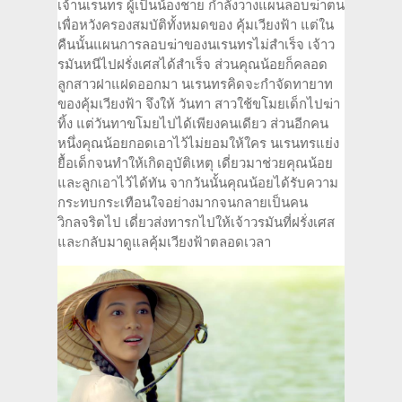
เจ้านเรนทร ผู้เป็นน้องชาย กำลังวางแผนลอบฆ่าตน
เพื่อหวังครองสมบัติทั้งหมดของ คุ้มเวียงฟ้า แต่ใน
คืนนั้นแผนการลอบฆ่าของนเรนทรไม่สำเร็จ เจ้าว
รมันหนีไปฝรั่งเศสได้สำเร็จ ส่วนคุณน้อยก็คลอด
ลูกสาวฝาแฝดออกมา นเรนทรคิดจะกำจัดทายาท
ของคุ้มเวียงฟ้า จึงให้ วันทา สาวใช้ขโมยเด็กไปฆ่า
ทิ้ง แต่วันทาขโมยไปได้เพียงคนเดียว ส่วนอีกคน
หนึ่งคุณน้อยกอดเอาไว้ไม่ยอมให้ใคร นเรนทรแย่ง
ยื้อเด็กจนทำให้เกิดอุบัติเหตุ เดี่ยวมาช่วยคุณน้อย
และลูกเอาไว้ได้ทัน จากวันนั้นคุณน้อยได้รับความ
กระทบกระเทือนใจอย่างมากจนกลายเป็นคน
วิกลจริตไป เดี่ยวส่งทารกไปให้เจ้าวรมันที่ฝรั่งเศส
และกลับมาดูแลคุ้มเวียงฟ้าตลอดเวลา