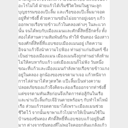
อะไรไม่ได้ ฝ่ายแก้วได้เริ่มชีวิตใหม่ในฐานะลูก
บุญธรรมของแป๊ะลิ้ม และเรือของแป๊ะลิ้มมาจอด
อยู่ที่ท่าซังฮี้ ด้วยความขยันไม่อยากอยู่เฉยๆ แก้ว
ออกพายเรือขายข้าวแก้วในคลองต่างๆ ในละแวก
นั้น จนได้พบกับเมืองแมนและศักดิ์สิทธิ์อีกครั้ง ทั้ง
สองได้สานความสัมพันธ์กัน ทำให้ ขันทอง น้องสาว
ของศักดิ์สิทธิ์ที่แอบชอบเมืองแมนอยู่ เกิดความ
อิจฉาแก้วจึงนำความไปฟ้อง ท่านย่าแก่นจันทร์ ซึ่ง
เป็นย่าของเมืองแมน เมืองแมนจึงถูกท่านย่าสั่งห้าม
ไม่ให้คบหากับแก้ว แต่เมืองแมนก็ไม่ฟัง วันหนึ่ง
ขณะที่แก้วและเมืองแมนกำลังพายเรือขายข้าวแกง
อยู่ในคลอง ลูกน้องของขจรตามาเจอ แก้วหนีจาก
การไล่ล่ามาได้หวุดหวิด แป๊ะลิ้มเป็นห่วงความ
ปลอดภัยของแก้วจึงคิดจะล่องเรือออกจากท่าซังฮี้
แต่ขจรตามทันเสียก่อนจึงเกิดการต่อสู้กันในเรือ
และฆ่าแป๊ะลิ้มกับเจ๊อ้วนตายพร้อมๆ กับทำไฟไหม้
เรือ ส่วนแก้วรอดตายมาได้เพราะเมืองแมนช่วย
ชีวิตไว้ จากนั้นเขาพาแก้วไปฝากให้เป็นคนใช้ใน
บ้านของขันทอง ศักดิ์สิทธิ์ที่แอบชอบแก้วอยู่ยินดี
มาก ต่างจากขันทองที่ไม่พอใจคอยกลั่นแกล้งแก้ว