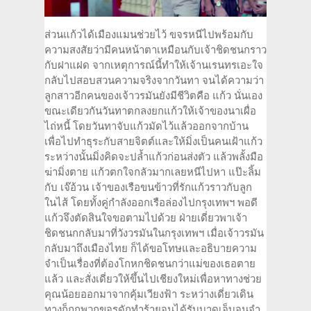
ส่วนแก้วได้เมืองแมนช่วยไว้ ขจรหนีไปพร้อมกับ
ความสงสัยว่ามีคนหน้าตาเหมือนกับเจ้าชิดชนกราว
กับฝาแฝด จากเหตุการณ์นี้ทำให้เจ้านเรนทรเอะใจ
กลับไปสอบสวนความจริงจากวันทา จนได้ความว่า
ลูกสาวอีกคนของเจ้าวรมันยังมีชีวิตคือ แก้ว นั่นเอง
ขณะเดียวกันวันทาตกลงยกแก้วให้เจ้าของนาเผื่อ
ไถ่หนี้ โดยวันทาจับแก้วมัดไว้แล้วออกจากบ้าน
เพื่อไปทำธุระกับสายจิตต์และให้มิ่งเป็นคนเฝ้าแก้ว
ระหว่างนั้นมิ่งคิดจะปล้ำแก้วก่อนส่งตัว แล้วพลั้งมือ
ฆ่ามิ่งตาย แก้วตกใจกลัวมากเลยหนีไปหา แป๊ะลิ้ม
กับ เจ๊อ้วน เจ้าของเรือขนข้าวที่รักแก้วราวกับลูก
ในไส้ โดยทั้งคู่กำลังออกเรือล่องไปกรุงเทพฯ พอดี
แก้วจึงตัดสินใจขอตามไปด้วย ฝ่ายเดี่ยวพาเจ้า
ชิดชนกกลับมาที่วังวรมันในกรุงเทพฯ เมื่อเจ้าวรมัน
กลับมาถึงเมืองไทย ก็ได้ขอโทษและอธิบายความ
จำเป็นเรื่องที่ต้องโกหกชิดชนกว่าแม่ของเธอตาย
แล้ว และสั่งเดี่ยวให้ขึ้นไปเชียงใหม่เพื่อหาทางช่วย
คุณน้อยออกมาจากคุ้มเวียงฟ้า ระหว่างเดี่ยวเดิน
ทางก็ถูกพวกขจรดักทำร้ายจนได้รับบาดเจ็บจนจำ