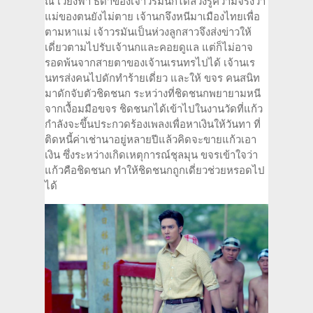
ณ เวียงฟ้า ธิดาของเจ้าวรมันก็ได้ล่วงรู้ความจริงว่า
แม่ของตนยังไม่ตาย เจ้านกจึงหนีมาเมืองไทยเพื่อ
ตามหาแม่ เจ้าวรมันเป็นห่วงลูกสาวจึงส่งข่าวให้
เดี่ยวตามไปรับเจ้านกและคอยดูแล แต่ก็ไม่อาจ
รอดพ้นจากสายตาของเจ้านเรนทรไปได้ เจ้านเร
นทรส่งคนไปดักทำร้ายเดี่ยว และให้ ขจร คนสนิท
มาดักจับตัวชิดชนก ระหว่างที่ชิดชนกพยายามหนี
จากเงื้อมมือขจร ชิดชนกได้เข้าไปในงานวัดที่แก้ว
กำลังจะขึ้นประกวดร้องเพลงเพื่อหาเงินให้วันทา ที่
ติดหนี้ค่าเช่านาอยู่หลายปีแล้วคิดจะขายแก้วเอา
เงิน ซึ่งระหว่างเกิดเหตุการณ์ชุลมุน ขจรเข้าใจว่า
แก้วคือชิดชนก ทำให้ชิดชนกถูกเดี่ยวช่วยหรอดไป
ได้