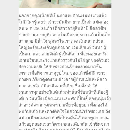
นอกจากคุณน้อยที่เป็นบ้าและตัวนเรนทรเองแล้ว
ไม่มีใครรู้เลยว่าเจ้าวรมันมีทายาทเป็นฝาแฝดสอง
คน พ.ศ.2500 แก้ว เด็กสาวอายุสิบห้าปี ยึดอาชีพ
ขายข้าวแกงอยู่ที่ตลาดในเมืองอยุธยา แก้วเป็นเด็ก
สาวสวย มีน้ำใจ พูดจาไพเราะ คนในตลาดส่วน
ใหญ่จะรักและเอ็นดูแก้วมาก เว้นเสียแต่ วันทา ผู้
เป็นแม่ และ สายจิตต์ ผู้เป็นพี่สาว ที่จะคอยเอารัด
เอาเปรียบและรังแกแก้วราวกับไม่ใช่ลูกของตัวเอง
ยังความสงสัยให้กับชาวบ้านร้านตลาดมากขึ้น
เพราะเมื่อพิจารณาดูรูปโฉมของแก้วซึ่งมีผิวขาว
ท่วงทา กิริยาดูงดงาม ต่างจากผู้เป็นแม่และพี่สาว
มาก สายจิตต์มีสามีจอมขี้เกียจชื่อ มิ่ง ทำให้
งานการทุกอย่างมีแต่แก้วเท่านั้นที่รับหน้าที่เพียงผู้
เดียว วันหนึ่ง เมืองแมน และ ศักดิ์สิทธิ์ สองหนุ่มเจ้า
สำอางค์จากกรุงเทพฯ มาเที่ยวที่อยุธยา ทั้งสองได้
พบกับแก้ว และต่างติดใจในความน่ารักของเธอ ถึง
แม้ว่าเมืองแมนจะทำทีเป็นหมั่นไส้ คอยพูดจากวน
แก้วอยู่ตลอดเวลาก็ตาม ขณะเดียวกัน เจ้าชิดชนก