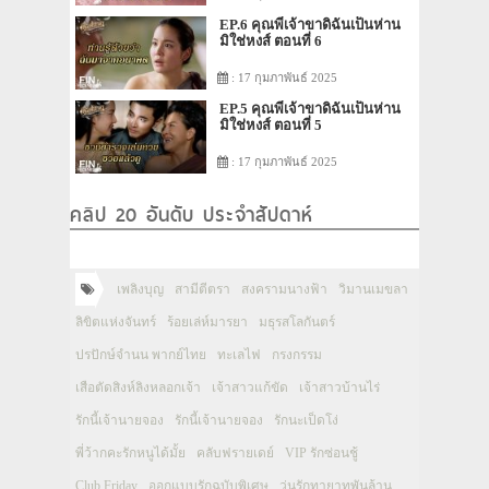
EP.6 คุณพี่เจ้าขาดิฉันเป็นห่าน
มิใช่หงส์ ตอนที่ 6
: 17 กุมภาพันธ์ 2025
EP.5 คุณพี่เจ้าขาดิฉันเป็นห่าน
มิใช่หงส์ ตอนที่ 5
: 17 กุมภาพันธ์ 2025
คลิป 20 อันดับ ประจำสัปดาห์
เพลิงบุญ
สามีตีตรา
สงครามนางฟ้า
วิมานเมขลา
ลิขิตแห่งจันทร์
ร้อยเล่ห์มารยา
มธุรสโลกันตร์
ปรปักษ์จำนน พากย์ไทย
ทะเลไฟ
กรงกรรม
เสือตัดสิงห์ลิงหลอกเจ้า
เจ้าสาวแก้ขัด
เจ้าสาวบ้านไร่
รักนี้เจ้านายจอง
รักนี้เจ้านายจอง
รักนะเป็ดโง่
พี่ว้ากคะรักหนูได้มั้ย
คลับฟรายเดย์
VIP รักซ่อนชู้
Club Friday
ออกแบบรักฉบับพิเศษ
วุ่นรักทายาทพันล้าน