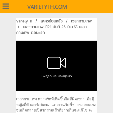
VARIETYTH.COM
VarietyTh
/
ละครย้อนหลัง
/
เวลากามเทพ
/
เวลากามเทพ EP.1 วันที่ 23 มี.ค.65 เวลา
กามเทพ ตอนแรก
เวลากามเทพ ความรักที่เกิดขึ้นผิดที่ผิดเวลา เมื่อผู้
หญิงที่ตัวเองรักต้องมาแต่งงานกับพี่ชายของตนเอง
จนเกิดกลายเป็นรักสามเส้าที่ยากเกินจะแก้ไข จะ