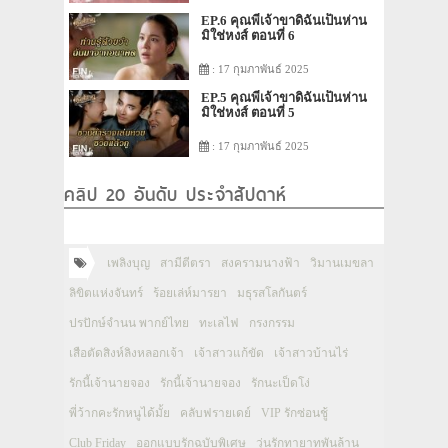
EP.6 คุณพี่เจ้าขาดิฉันเป็นห่าน
มิใช่หงส์ ตอนที่ 6
: 17 กุมภาพันธ์ 2025
EP.5 คุณพี่เจ้าขาดิฉันเป็นห่าน
มิใช่หงส์ ตอนที่ 5
: 17 กุมภาพันธ์ 2025
คลิป 20 อันดับ ประจำสัปดาห์
เพลิงบุญ
สามีตีตรา
สงครามนางฟ้า
วิมานเมขลา
ลิขิตแห่งจันทร์
ร้อยเล่ห์มารยา
มธุรสโลกันตร์
ปรปักษ์จำนน พากย์ไทย
ทะเลไฟ
กรงกรรม
เสือตัดสิงห์ลิงหลอกเจ้า
เจ้าสาวแก้ขัด
เจ้าสาวบ้านไร่
รักนี้เจ้านายจอง
รักนี้เจ้านายจอง
รักนะเป็ดโง่
พี่ว้ากคะรักหนูได้มั้ย
คลับฟรายเดย์
VIP รักซ่อนชู้
Club Friday
ออกแบบรักฉบับพิเศษ
วุ่นรักทายาทพันล้าน