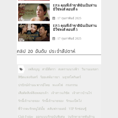
EP.6 คุณพี่เจ้าขาดิฉันเป็นห่าน
มิใช่หงส์ ตอนที่ 6
: 17 กุมภาพันธ์ 2025
EP.5 คุณพี่เจ้าขาดิฉันเป็นห่าน
มิใช่หงส์ ตอนที่ 5
: 17 กุมภาพันธ์ 2025
คลิป 20 อันดับ ประจำสัปดาห์
เพลิงบุญ
สามีตีตรา
สงครามนางฟ้า
วิมานเมขลา
ลิขิตแห่งจันทร์
ร้อยเล่ห์มารยา
มธุรสโลกันตร์
ปรปักษ์จำนน พากย์ไทย
ทะเลไฟ
กรงกรรม
เสือตัดสิงห์ลิงหลอกเจ้า
เจ้าสาวแก้ขัด
เจ้าสาวบ้านไร่
รักนี้เจ้านายจอง
รักนี้เจ้านายจอง
รักนะเป็ดโง่
พี่ว้ากคะรักหนูได้มั้ย
คลับฟรายเดย์
VIP รักซ่อนชู้
Club Friday
ออกแบบรักฉบับพิเศษ
วุ่นรักทายาทพันล้าน