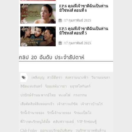
EP.6 คุณพี่เจ้าขาดิฉันเป็นห่าน
มิใช่หงส์ ตอนที่ 6
: 17 กุมภาพันธ์ 2025
EP.5 คุณพี่เจ้าขาดิฉันเป็นห่าน
มิใช่หงส์ ตอนที่ 5
: 17 กุมภาพันธ์ 2025
คลิป 20 อันดับ ประจำสัปดาห์
เพลิงบุญ
สามีตีตรา
สงครามนางฟ้า
วิมานเมขลา
ลิขิตแห่งจันทร์
ร้อยเล่ห์มารยา
มธุรสโลกันตร์
ปรปักษ์จำนน พากย์ไทย
ทะเลไฟ
กรงกรรม
เสือตัดสิงห์ลิงหลอกเจ้า
เจ้าสาวแก้ขัด
เจ้าสาวบ้านไร่
รักนี้เจ้านายจอง
รักนี้เจ้านายจอง
รักนะเป็ดโง่
พี่ว้ากคะรักหนูได้มั้ย
คลับฟรายเดย์
VIP รักซ่อนชู้
Club Friday
ออกแบบรักฉบับพิเศษ
วุ่นรักทายาทพันล้าน