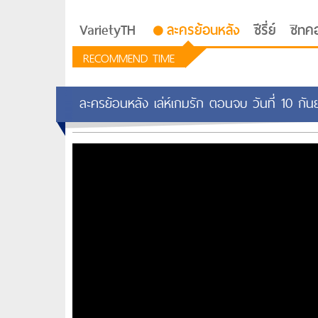
VarietyTH
ละครย้อนหลัง
ซีรี่ย์
ซิทค
RECOMMEND TIME
ละครย้อนหลัง เล่ห์เกมรัก ตอนจบ วันที่ 10 กั
รักอยู่ประตูถัดไป
ซีรีย์เกาหลี Love Next D