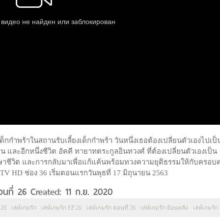
เด็กกำพร้าในสถานรับเลี้ยงเด็กกำพร้า วันหนึ่งเธอต้องเปลี่ยนตัวเองไปเป็
และอีกหนึ่งชีวิต อัคคี ทายาทตระกูลอินทวงศ์ ที่ต้องเปลี่ยนตัวเองเป็น
ักษาชีวิต และการกลับมาเพื่อแก้แค้นพร้อมทวงความยุติธรรมให้กับครอบค
TV HD ช่อง 36 เริ่มตอนแรกวันพุธที่ 17 มิถุนายน 2563
อนที่ 26 Created: 11 ก.ย. 2020
 26
เล่ห์เกมรัก
เล่ห์เกมรัก EP.26
เล่ห์เกมรัก ตอนที่ 26
เล่ห์เกมรัก ย้อนหลัง
เล่ห์เกมรั