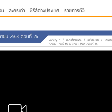
อม
ละครเก่า
ซีรีส์ต่างประเทศ
รายการทีวี
นยายน 2563 ตอนที่ 26
VarietyTh
/
ละครย้อนหลัง
/
เล่ห์เกมรัก
/
เล่ห์เก
ตอนจบ วันที่ 10 กันยายน 2563 ตอนที่ 26
oor ซับไทย