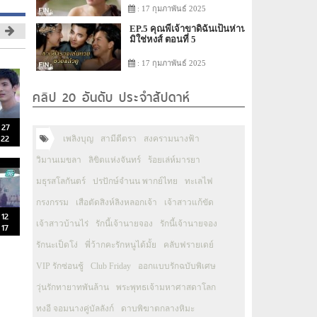
: 17 กุมภาพันธ์ 2025
EP.5 คุณพี่เจ้าขาดิฉันเป็นห่าน
มิใช่หงส์ ตอนที่ 5
: 17 กุมภาพันธ์ 2025
คลิป 20 อันดับ ประจำสัปดาห์
่ 27
 22
เพลิงบุญ
สามีตีตรา
สงครามนางฟ้า
วิมานเมขลา
ลิขิตแห่งจันทร์
ร้อยเล่ห์มารยา
มธุรสโลกันตร์
ปรปักษ์จำนน พากย์ไทย
ทะเลไฟ
กรงกรรม
เสือตัดสิงห์ลิงหลอกเจ้า
เจ้าสาวแก้ขัด
 12
เจ้าสาวบ้านไร่
รักนี้เจ้านายจอง
รักนี้เจ้านายจอง
 17
รักนะเป็ดโง่
พี่ว้ากคะรักหนูได้มั้ย
คลับฟรายเดย์
VIP รักซ่อนชู้
Club Friday
ออกแบบรักฉบับพิเศษ
วุ่นรักทายาทพันล้าน
พระพุทธเจ้ามหาศาสดาโลก
ทงอี จอมนางคู่บัลลังก์
ดาบพิฆาตกลางหิมะ