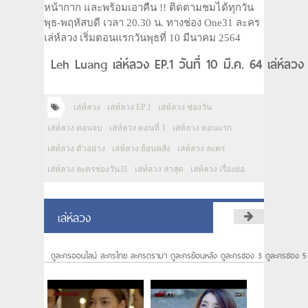
หน้ากาก และพร้อมเอาคืน !! ติดตามชมได้ทุกวัน
พุธ-พฤหัสบดี เวลา 20.30 น. ทางช่อง One31 ละคร
เล่ห์ลวง เริ่มตอนแรกวันพุธที่ 10 มีนาคม 2564
Leh Luang เล่ห์ลวง EP.1 วันที่ 10 มี.ค. 64 เล่ห์ล
เล่ห์ลวง
เล่ห์ลวง EP.1
เล่ห์ลวง ช่องวัน
เล่ห์ลวง ตอนจบ
เล่ห์ลวง ตอนที่ 1
เล่ห์ลวง ตอนแรก
เล่ห์ลวง ตัวอย่าง
เล่ห์ลวง ย้อนหลัง
เล่ห์ลวง ละคร
เล่ห์ลวง ละครช่องวัน31
เล่ห์ลวง ล่าสุด
เล่ห์ลวง เรื่องย่อ
เล่ห์ลวง
ดูละครออนไลน์ ละครไทย ละครดราม่า ดูละครย้อนหลัง ดูละครช่อง 3 ดูละครช่อง 5