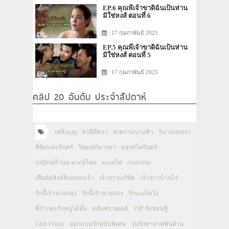
EP.6 คุณพี่เจ้าขาดิฉันเป็นห่าน
มิใช่หงส์ ตอนที่ 6
: 17 กุมภาพันธ์ 2025
EP.5 คุณพี่เจ้าขาดิฉันเป็นห่าน
มิใช่หงส์ ตอนที่ 5
: 17 กุมภาพันธ์ 2025
คลิป 20 อันดับ ประจำสัปดาห์
เพลิงบุญ
สามีตีตรา
สงครามนางฟ้า
วิมานเมขลา
ลิขิตแห่งจันทร์
ร้อยเล่ห์มารยา
มธุรสโลกันตร์
ปรปักษ์จำนน พากย์ไทย
ทะเลไฟ
กรงกรรม
เสือตัดสิงห์ลิงหลอกเจ้า
เจ้าสาวแก้ขัด
เจ้าสาวบ้านไร่
รักนี้เจ้านายจอง
รักนี้เจ้านายจอง
รักนะเป็ดโง่
พี่ว้ากคะรักหนูได้มั้ย
คลับฟรายเดย์
VIP รักซ่อนชู้
Club Friday
ออกแบบรักฉบับพิเศษ
วุ่นรักทายาทพันล้าน