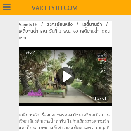
VARIETYTH.COM
VarietyTh
/
ละครย้อนหลัง
/
เลดี้บานฉ่ำ
/
เลดี้บานฉ่ำ EP.1 วันที่ 3 พ.ย. 63 เลดี้บานฉ่ำ ตอน
แรก
เลดี้บานฉ่ำ เรื่องย่อละครช่อง One เตรียมเปิดม่าน
เรียกเสียงหัวเราะน้ำตาริน ไปกับเรื่องราวความรัก
และมิตรภาพของแก๊งสาวสอง ติดตามความสนุกที่