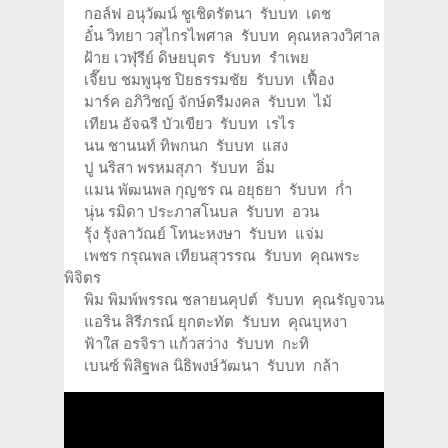
กอล์ฟ อนุวัฒน์ ชูเชิดรัตนา รับบท เดช
อั๋น วิทยา วสุไกรไพศาล รับบท คุณหลวงวิศาล
ฝ้าย เวฬุรีย์ ดิษยบุตร รับบท รำเพย
เจี๊ยบ ชมพูนุช ปิยธรรมชัย รับบท เฟื้อง
มาร์ค อภิวิชญ์ จักษ์ตรีมงคล รับบท ไม้
เทียน อัจฉรี บัวเขียว รับบท เรไร
นน ชานนท์ ทิพกนก รับบท แสง
ปู นริสา พรหมสุภา รับบท อิ่ม
แมน พัฒนพล กุญชร ณ อยุธยา รับบท ก่ำ
นุ่น รมิดา ประภาสโนบล รับบท อวน
รุ้ง รุ้งลาวัณย์ โทนะหงษา รับบท แจ่ม
เพชร กรุณพล เทียนสุวรรณ รับบท คุณพระ
พิจิตร
พิม พิมพ์พรรณ ชลายนคุปต์ รับบท คุณรัญจวน
แอริน สิรีภรณ์ ยุกตะทัต รับบท คุณบุหงา
ฟ้าใส อรจิรา แก้วสว่าง รับบท กะทิ
เบนซ์ พิสิฐพล นิธิพงษ์วัฒนา รับบท กล้า