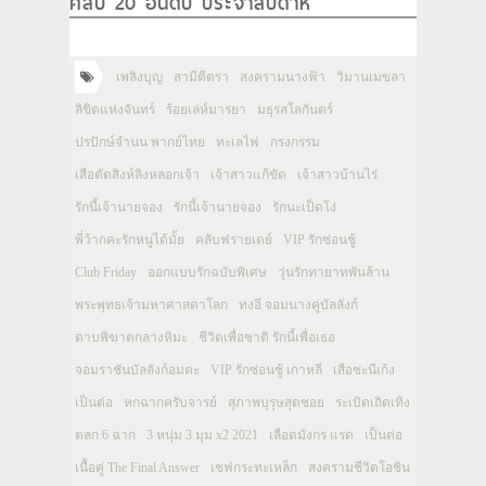
คลิป 20 อันดับ ประจำสัปดาห์
เพลิงบุญ
สามีตีตรา
สงครามนางฟ้า
วิมานเมขลา
ลิขิตแห่งจันทร์
ร้อยเล่ห์มารยา
มธุรสโลกันตร์
ปรปักษ์จำนน พากย์ไทย
ทะเลไฟ
กรงกรรม
เสือตัดสิงห์ลิงหลอกเจ้า
เจ้าสาวแก้ขัด
เจ้าสาวบ้านไร่
รักนี้เจ้านายจอง
รักนี้เจ้านายจอง
รักนะเป็ดโง่
พี่ว้ากคะรักหนูได้มั้ย
คลับฟรายเดย์
VIP รักซ่อนชู้
Club Friday
ออกแบบรักฉบับพิเศษ
วุ่นรักทายาทพันล้าน
พระพุทธเจ้ามหาศาสดาโลก
ทงอี จอมนางคู่บัลลังก์
ดาบพิฆาตกลางหิมะ
ชีวิตเพื่อชาติ รักนี้เพื่อเธอ
จอมราชันบัลลังก์อมตะ
VIP รักซ่อนชู้ เกาหลี
เสือชะนีเก้ง
เป็นต่อ
หกฉากครับจารย์
สุภาพบุรุษสุดซอย
ระเบิดเถิดเทิง
ตลก 6 ฉาก
3 หนุ่ม 3 มุม x2 2021
เลือดมังกร แรด
เป็นต่อ
เนื้อคู่ The Final Answer
เชฟกระทะเหล็ก
สงครามชีวิตโอชิน