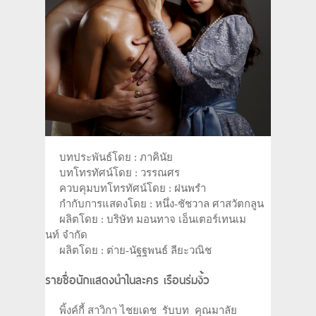
บทประพันธ์โดย : ภาคินัย
บทโทรทัศน์โดย : วรรณศร
ควบคุมบทโทรทัศน์โดย : ฝนพรำ
กำกับการแสดงโดย : หนึ่ง-ชัชวาล ศาสวัตกลูน
ผลิตโดย : บริษัท มอนทาจ เอ็นเตอร์เทนเม
นท์ จำกัด
ผลิตโดย : ต่าย-นัฐฐพนธ์ ลียะวณิช
รายชื่อนักแสดงนำในละคร เรือนร่มงิ้ว
พิ้งค์กี้ สาวิกา ไชยเดช รับบท คุณมาลัย