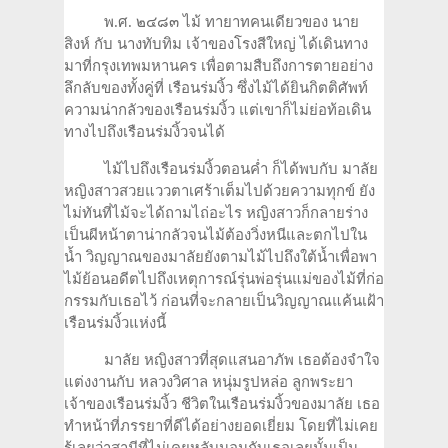
พ.ศ. ๒๔๘๓ ไม้ ทายาทคนเดียวของ นาย
สิงห์ กับ นางทับทิม เจ้าของโรงสีใหญ่ ได้เดินทาง
มาที่กรุงเทพมหานคร เพื่อตามสืบถึงการตายอย่าง
ลึกลับของทั้งคู่ที่ เรือนร่มงิ้ว ซึ่งไม้ได้ยินกิตติศัพท์
ความน่ากลัวของเรือนร่มงิ้ว แต่เขาก็ไม่ย่อท้อเดิน
ทางไปถึงเรือนร่มงิ้วจนได้
ไม้ไปถึงเรือนร่มงิ้วตอนค่ำ ก็ได้พบกับ มาลัย
หญิงสาวสวยแววตาเศร้าเต็มไปด้วยความทุกข์ ยัง
ไม่ทันที่ไม้จะได้ถามไถ่อะไร หญิงสาวก็กลายร่าง
เป็นผีหน้าตาน่ากลัวจนไม้ต้องวิ่งหนีและตกไปใน
น้ำ วิญญาณของมาลัยยังตามไม้ไปถึงใต้น้ำเพื่อพา
ไม้ย้อนอดีตไปถึงเหตุการณ์รุ่นพ่อรุ่นแม่ของไม้ที่ก่อ
กรรมกับเธอไว้ ก่อนที่จะกลายเป็นวิญญาณแค้นเฝ้า
เรือนร่มงิ้วแห่งนี้
มาลัย หญิงสาวที่สุดแสนอาภัพ เธอต้องจำใจ
แต่งงานกับ หลวงวิศาล หนุ่มรูปหล่อ ลูกพระยา
เจ้าของเรือนร่มงิ้ว ชีวิตในเรือนร่มงิ้วของมาลัย เธอ
ทำหน้าที่ภรรยาที่ดีได้อย่างยอดเยี่ยม โดยที่ไม่เคย