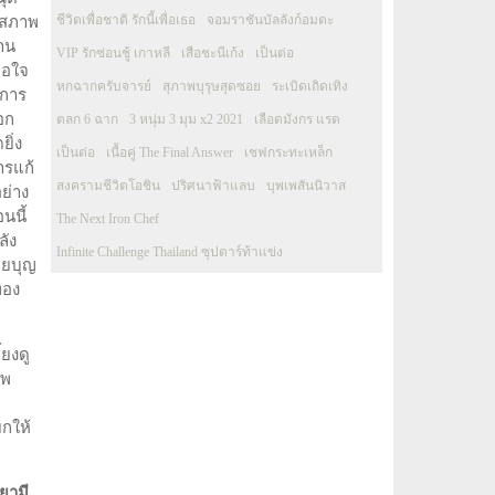
ชีวิตเพื่อชาติ รักนี้เพื่อเธอ
จอมราชันบัลลังก์อมตะ
นสภาพ
งาน
VIP รักซ่อนชู้ เกาหลี
เสือชะนีเก้ง
เป็นต่อ
พอใจ
หกฉากครับจารย์
สุภาพบุรุษสุดซอย
ระเบิดเถิดเทิง
าการ
อก
ตลก 6 ฉาก
3 หนุ่ม 3 มุม x2 2021
เลือดมังกร แรด
ิ่ง
เป็นต่อ
เนื้อคู่ The Final Answer
เชฟกระทะเหล็ก
ารแก้
สงครามชีวิตโอชิน
ปริศนาฟ้าแลบ
บุพเพสันนิวาส
ย่าง
นนี้
The Next Iron Chef
ลัง
Infinite Challenge Thailand ซุปตาร์ท้าแข่ง
อยบุญ
ทอง
้ยงดู
าพ
ยกให้
ยามี