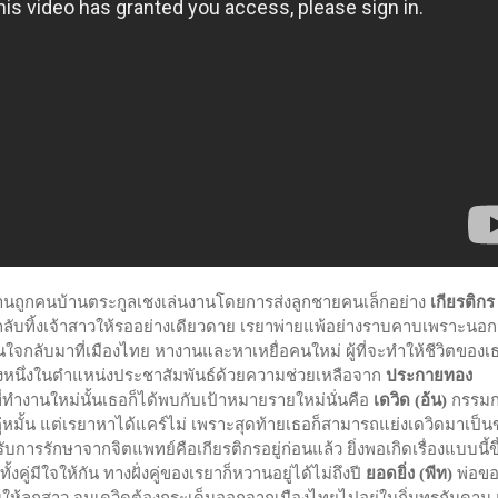
นถูกคนบ้านตระกูลเชงเล่นงานโดยการส่งลูกชายคนเล็กอย่าง
เกียรติกร
นกลับทิ้งเจ้าสาวให้รออย่างเดียวดาย เรยาพ่ายแพ้อย่างราบคาบเพราะนอ
ดสินใจกลับมาที่เมืองไทย หางานและหาเหยื่อคนใหม่ ผู้ที่จะทำให้ชีวิตของเ
ห่งหนึ่งในตำแหน่งประชาสัมพันธ์ด้วยความช่วยเหลือจาก
ประกายทอง
่ทำงานใหม่นั้นเธอก็ได้พบกับเป้าหมายรายใหม่นั่นคือ
เดวิด (อ้น
)
กรรมกา
ู่หมั้น แต่เรยาหาได้แคร์ไม่ เพราะสุดท้ายเธอก็สามารถแย่งเดวิดมาเป็
การรักษาจากจิตแพทย์คือเกียรติกรอยู่ก่อนแล้ว ยิ่งพอเกิดเรื่องแบบนี้ข
คู่มีใจให้กัน ทางฝั่งคู่ของเรยาก็หวานอยู่ได้ไม่ถึงปี
ยอดยิ่ง (พีท
)
พ่อขอ