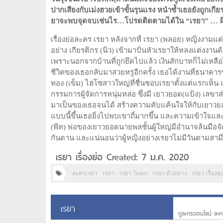
ปากเสียงกับเม่งฮวยเข้าขั้นรุนแรง หนำซ้ำเธอยังถูกเกียร
ยาจะพบจุดจบเช่นไร…โปรดติดตามได้ใน “เรยา” … ผิดห
เรื่องย่อละคร เรยา หลังจากที่ เรยา (พลอย) หญิงงา
อย่าง เกียรติกร (นิว) เข้ามาปั่นหัวเรยาให้หลงแต่งงาน
เพราะนอกจากบ้านที่ถูกยึดไปแล้ว เงินสักบาทก็ไม่เหลือ
ชีวิตของเธอกลับมาสวยหรูอีกครั้ง เธอได้งานที่ธนาค
ทอง (เข็ม) ไฮโซสาวใหญ่ที่ชื่นชอบเรยาตั้งแต่แรกเห็น แ
กรรมการผู้จัดการหนุ่มหล่อ ซึ่งมี เยาวยอด(แป้ง) เลขาส
มาเป็นของเธอจนได้ สร้างความคับแค้นใจให้กับเยาวยอด 
แบบนี้ขึ้นเธอยิ่งไปพบเขาถี่มากขึ้น และความเข้าใจและใกล
(พีท) พ่อของเยาวยอดนายพลชั้นผู้ใหญ่มีอำนาจล้นมือจ
กันดาน และแน่นอนว่าผู้หญิงอย่างเรยาไม่มีวันตามสามี
เรยา เรื่องย่อ Created: 7 ม.ค. 2020
ละครเรยา
เรยา
เรยา Teaser
เรยา ตัวอย่าง
เรยา เรื่องย่
เรยา
ดูละครออนไลน์ ละค