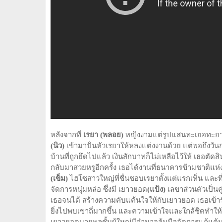
หลังจากที่
เรยา (พลอย
)
หญิงงามแต่รูปแสนทะเยอทะยา
(นิว
)
เข้ามาปั่นหัวเรยาให้หลงแต่งงานด้วย แต่พอถึงวั
บ้านที่ถูกยึดไปแล้ว เงินสักบาทก็ไม่เหลือไว้ให้ เธอตั
กลับมาสวยหรูอีกครั้ง เธอได้งานที่ธนาคารข้ามชาติแ
(เข็ม
)
ไฮโซสาวใหญ่ที่ชื่นชอบเรยาตั้งแต่แรกเห็น และที
จัดการหนุ่มหล่อ ซึ่งมี เยาวยอด
(
แป้ง
)
เลขาส่วนตัวเป็นค
เธอจนได้ สร้างความคับแค้นใจให้กับเยาวยอด เธอเข้ารับ
ยิ่งไปพบเขาถี่มากขึ้น และความเข้าใจและใกล้ชิดทำให้ทั้ง