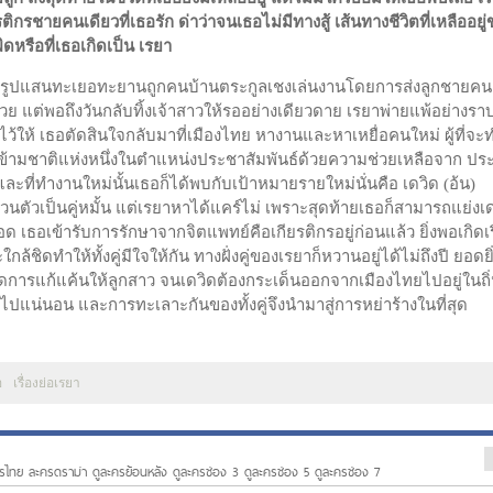
ติกรชายคนเดียวที่เธอรัก ด่าว่าจนเธอไม่มีทางสู้ เส้นทางชีวิตที่เหลืออยู
รือที่เธอเกิดเป็น เรยา
มแต่รูปแสนทะเยอทะยานถูกคนบ้านตระกูลเชงเล่นงานโดยการส่งลูกชายคน
ด้วย แต่พอถึงวันกลับทิ้งเจ้าสาวให้รออย่างเดียวดาย เรยาพ่ายแพ้อย่างร
ไว้ให้ เธอตัดสินใจกลับมาที่เมืองไทย หางานและหาเหยื่อคนใหม่ ผู้ที่จะ
ารข้ามชาติแห่งหนึ่งในตำแหน่งประชาสัมพันธ์ด้วยความช่วยเหลือจาก ปร
ละที่ทำงานใหม่นั้นเธอก็ได้พบกับเป้าหมายรายใหม่นั่นคือ เดวิด (อ้น)
่วนตัวเป็นคู่หมั้น แต่เรยาหาได้แคร์ไม่ เพราะสุดท้ายเธอก็สามารถแย่งเ
เธอเข้ารับการรักษาจากจิตแพทย์คือเกียรติกรอยู่ก่อนแล้ว ยิ่งพอเกิดเร
้ชิดทำให้ทั้งคู่มีใจให้กัน ทางฝั่งคู่ของเรยาก็หวานอยู่ได้ไม่ถึงปี ยอดยิ
ัดการแก้แค้นให้ลูกสาว จนเดวิดต้องกระเด็นออกจากเมืองไทยไปอยู่ในถิ่
ไปแน่นอน และการทะเลาะกันของทั้งคู่จึงนำมาสู่การหย่าร้างในที่สุด
อ
เรื่องย่อเรยา
รไทย ละครดราม่า ดูละครย้อนหลัง ดูละครช่อง 3 ดูละครช่อง 5 ดูละครช่อง 7