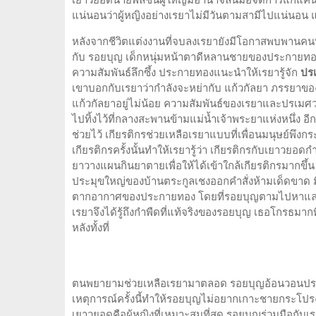
เยาวยอดนายพลชั้นผู้ใหญ่มีอำนาจล้นมือจัดการแก้แค้น
แน่นอนว่าผู้หญิงอย่างเรยาไม่มีวันตามสามีไปแน่นอน แล
หลังจากชีวิตแต่งงานที่จบลงเรยายังมีโอกาสพบพานคนที่จะ
กับ รอยบุญ เด็กหนุ่มหน้าตาดีหลานชายของประกายทอง ท
ความสัมพันธ์ลึกซึ้ง ประกายทองแนะนำให้เรยารู้จัก
ปร
เขาบอกกับเรยาว่ากำลังจะหย่ากับ แก้วกัลยา ภรรยาของ
แก้วกัลยาอยู่ไม่น้อย ความสัมพันธ์ของเรยาและปรเมศวร์
ไปทิ้งไว้ที่กลางสะพานข้ามแม่น้ำเจ้าพระยาแห่งหนึ่ง อีกท
ช่วยไว้ เกียรติกรช่วยเหลือเรยาแบบที่เพื่อนมนุษย์พึงก
เกียรติกรครั้งนั้นทำให้เรยารู้ว่า เกียรติกรกับเยา
ยาวางแผนกินยาตายเพื่อให้ได้เข้าใกล้เกียรติกรมากขึ้น แต
ประมุขใหญ่ของบ้านตระกูลเชงออกคำสั่งห้ามเด็ดขาด มีข
ตากอากาศของประกายทอง โดยที่รอยบุญตามไปหาและทั้งสอ
เรยาจึงได้รู้ถึงกำพืดที่แท้จริงของรอยบุญ เธอโกรธมาก
หลังทั้งที่
ตนพยายามช่วยเหลือเรยามาตลอด รอยบุญอ้อนวอนประก
เหตุการณ์ครั้งนี้ทำให้รอยบุญไม่อยากเกาะชายกระโป
เยาวยอดคือผู้หญิงที่เหมาะสมที่สุด รอยบุญร่วมมือกับเร