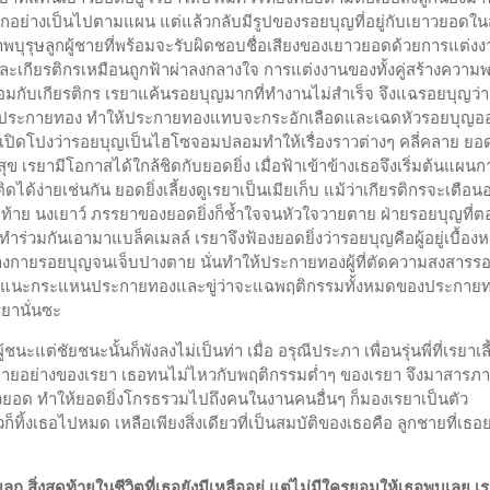
ุกอย่างเป็นไปตามแผน แต่แล้วกลับมีรูปของรอยบุญที่อยู่กับเยาวยอดใ
ุภาพบุรุษลูกผู้ชายที่พร้อมจะรับผิดชอบชื่อเสียงของเยาวยอดด้วยการแต่ง
ละเกียรติกรเหมือนถูกฟ้าผ่าลงกลางใจ การแต่งงานของทั้งคู่สร้างความ
อมกับเกียรติกร เรยาแค้นรอยบุญมากที่ทำงานไม่สำเร็จ จึงแฉรอยบุญว่
ากประกายทอง ทำให้ประกายทองแทบจะกระอักเลือดและเฉดหัวรอยบุญอ
เปิดโปงว่ารอยบุญเป็นไฮโซจอมปลอมทำให้เรื่องราวต่างๆ คลี่คลาย ยอดย
ข เรยามีโอกาสได้ใกล้ชิดกับยอดยิ่ง เมื่อฟ้าเข้าข้างเธอจึงเริ่มต้นแผนก
ด้ง่ายเช่นกัน ยอดยิ่งเลี้ยงดูเรยาเป็นเมียเก็บ แม้ว่าเกียรติกรจะเตือนอ
ุดท้าย นงเยาว์ ภรรยาของยอดยิ่งก็ช้ำใจจนหัวใจวายตาย ฝ่ายรอยบุญที่ตอ
่ทำร่วมกันเอามาแบล็คเมลล์ เรยาจึงฟ้องยอดยิ่งว่ารอยบุญคือผู้อยู่เบื้องห
ร่างกายรอยบุญจนเจ็บปางตาย นั่นทำให้ประกายทองผู้ที่ตัดความสงสารร
พูดจากระแนะกระแหนประกายทองและขู่ว่าจะแฉพฤติกรรมทั้งหมดของประกาย
รยานั่นซะ
ต่ชัยชนะนั้นก็พังลงไม่เป็นท่า เมื่อ อรุณีประภา เพื่อนรุ่นพี่ที่เรยาเลี
วๆ หลายอย่างของเรยา เธอทนไม่ไหวกับพฤติกรรมต่ำๆ ของเรยา จึงมาสารภ
วยอด ทำให้ยอดยิ่งโกรธรวมไปถึงคนในงานคนอื่นๆ ก็มองเรยาเป็นตัว
ทิ้งเธอไปหมด เหลือเพียงสิ่งเดียวที่เป็นสมบัติของเธอคือ ลูกชายที่เธอ
ก สิ่งสุดท้ายในชีวิตที่เธอยังมีเหลืออยู่ แต่ไม่มีใครยอมให้เธอพบเลย เร