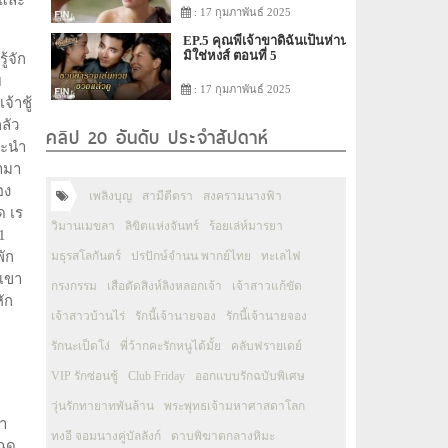
 และ
: 17 กุมภาพันธ์ 2025
EP.5 คุณพี่เจ้าขาดิฉันเป็นห่าน
มิใช่หงส์ ตอนที่ 5
้จัก
ย
: 17 กุมภาพันธ์ 2025
จ้าชู้
ลัว
คลิป 20 อันดับ ประจำสัปดาห์
ละนำ
้ามา
อง
เพลิงบุญ
สามีตีตรา
สงครามนางฟ้า
ด เร
วิมานเมขลา
ลิขิตแห่งจันทร์
ร้อยเล่ห์มารยา
1
พัก
มธุรสโลกันตร์
ปรปักษ์จำนน พากย์ไทย
ทะเลไฟ
มเขา
กรงกรรม
เสือตัดสิงห์ลิงหลอกเจ้า
เจ้าสาวแก้ขัด
ัก
เจ้าสาวบ้านไร่
รักนี้เจ้านายจอง
รักนี้เจ้านายจอง
รักนะเป็ดโง่
พี่ว้ากคะรักหนูได้มั้ย
คลับฟรายเดย์
VIP รักซ่อนชู้
Club Friday
ออกแบบรักฉบับพิเศษ
วุ่นรักทายาทพันล้าน
พระพุทธเจ้ามหาศาสดาโลก
า
ทงอี จอมนางคู่บัลลังก์
ดาบพิฆาตกลางหิมะ
ฉุด