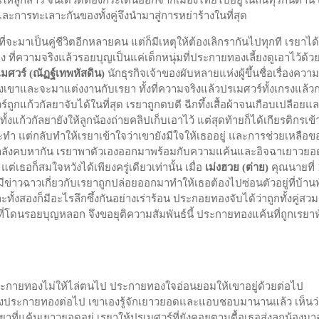
ให้ลูกสาว จนเดวิดต้องกระเด็นออกจากเมืองไทยไปอยู่ในถิ่นทุรกันดาน
ะการทะเลาะกันของทั้งคู่จึงนำมาสู่การหย่าร้างในที่สุด
มาเป็นคู่ชีวิตอีกหลายคน แต่ก็มีเหตุให้ต้องเลิกรากันไปทุกที เรยาได้รู
ี่ความจริงแล้วรอยบุญเป็นแค่เด็กหนุ่มที่ประกายทองเลี้ยงดูเอาไว้ด้ว
เมศวร์
(
ณัฏฐ์
เทพหัสดิน
)
นักธุรกิจเจ้าของผับหลายแห่งผู้ขึ้นชื่อเรื่องความเ
เขาและจะมาแต่งงานกับเรยา ทั้งที่ความจริงแล้วปรเมศวร์ทั้งเกรงแล้วก
ถูกแก้วกัลยาจับได้ในที่สุด เรยาถูกตบตี ฉีกทึ้งเสื้อผ้าจนเกือบเปลือยแ
ั้งแก้วกัลยายังให้ลูกน้องถ่ายคลิปเก็บเอาไว้ แต่สุดท้ายก็ได้เกียรติกรเข
ระทำ แต่กลับทำให้เรยาเข้าใจว่าเขายังมีใจให้เธออยู่ และการช่วยเหลือข
วยอดกำลังคบหากัน เรยาพาตัวเองออกมาพร้อมกับความแค้นและอิจฉาเยาวยอ
่เธอก็สมใจหวังได้เพียงครู่เดียวเท่านั้น เมื่อ
เม่งฮวย
(
ต่าย
)
คุณนายที่ 
่าวฉาวเกี่ยวกับเรยาถูกปล่อยออกมาทำให้เธอต้องไปซ่อนตัวอยู่ที่บ้าน
งก็มีอะไรลึกซึ้งกันอย่างเร่าร้อน ประกอยทองจับได้ว่าถูกทั้งคู่สว
ที่โดนรอยบุญหลอก จึงขอยุติความสัมพันธ์นี้ ประกายทองแค้นที่ถูกเรยาห
ายทองไม่ให้ไล่ตนไป ประกายทองใจอ่อนยอมให้เขาอยู่ด้วยต่อไป
รงประกายทองต่อไป เขาเองรู้จักเยาวยอดและแอบชอบมานานแล้ว เห็นว่
ยาที่แค้นเยาวยอดอยู่ เรยาให้ปรเมศวร์ที่ยังคอยตามตื้อเธอส่งลูกน้องมา