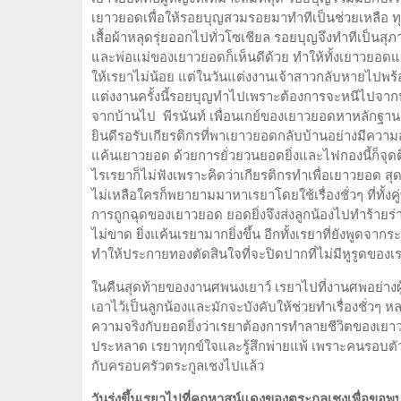
เยาวยอดเพื่อให้รอยบุญสวมรอยมาทำทีเป็นช่วยเหลือ ท
เสื้อผ้าหลุดรุ่ยออกไปทั่วโซเชียล รอยบุญจึงทำทีเป็นส
และพ่อแม่ของเยาวยอดก็เห็นดีด้วย ทำให้ทั้งเยาวยอดแ
ให้เรยาไม่น้อย แต่ในวันแต่งงานเจ้าสาวกลับหายไปพร้
แต่งงานครั้งนี้รอยบุญทำไปเพราะต้องการจะหนีไปจ
จากบ้านไป พีรนันท์ เพื่อนเกย์ของเยาวยอดหาหลักฐาน
ยินดีรอรับเกียรติกรที่พาเยาวยอดกลับบ้านอย่างมีความสุ
แค้นเยาวยอด ด้วยการยั่วยวนยอดยิ่งและไฟกองนี้ก็จุดติดไ
ไรเรยาก็ไม่ฟังเพราะคิดว่าเกียรติกรทำเพื่อเยาวยอด ส
ไม่เหลือใครก็พยายามมาหาเรยาโดยใช้เรื่องชั่วๆ ที่ทั้งคู
การถูกฉุดของเยาวยอด ยอดยิ่งจึงส่งลูกน้องไปทำร้าย
ไม่ขาด ยิ่งแค้นเรยามากยิ่งขึ้น อีกทั้งเรยาที่ยัง
ทำให้ประกายทองตัดสินใจที่จะปิดปากที่ไม่มีหูรูดของเ
ในคืนสุดท้ายของงานศพนงเยาว์ เรยาไปที่งานศพอย่างผู้ชนะแ
เอาไว้เป็นลูกน้องและมักจะบังคับให้ช่วยทำเรื่องชั่
ความจริงกับยอดยิ่งว่าเรยาต้องการทำลายชีวิตของเยา
ประหลาด เรยาทุกข์ใจและรู้สึกพ่ายแพ้ เพราะคนรอบตัวก็
กับครอบครัวตระกูลเชงไปแล้ว
วันรุ่งขึ้นเรยาไปที่คฤหาสน์แดงของตระกูลเชงเพื่อขอพบลู