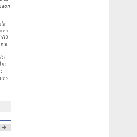
่ของเร
เล็ก
าบคาบ
ทำให้
ะกาย
ดวิด
ื่อง
่ง
นทุร