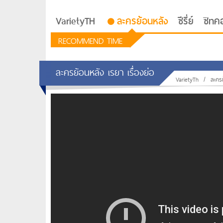
VarietyTH
ละครย้อนหลัง
ซีรี่ย์
ซิทค
RECOMMEND TIME
ละครย้อนหลัง เรยา เรื่องย่อ
VarietyTh
/
ละคร
รักอยู่ประตูถัดไป
ซีรีย์เกาหลี Love Next D