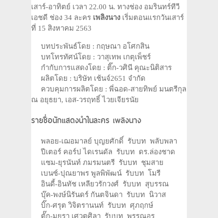
เสาร์-อาทิตย์ เวลา 22.00 น. ทางช่อง อมรินทร์ทีวี
เอชดี ช่อง 34 ละคร
เพลิงนาง
เริ่มตอนแรกวันเสาร์
ที่ 15 สิงหาคม 2563
บทประพันธ์โดย : กฤษณา อโศกสิน
บทโทรทัศน์โดย : วาสุเทพ เกตุเพ็ชร์
กำกับการแสดงโดย : ติ๊ก-วศินี คุณะนิติสาร
ผลิตโดย : บริษัท เช้นจ์2651 จำกัด
ควบคุมการผลิตโดย : พี่ฉอด-สายทิพย์ มนตรีกุล
ณ อยุธยา, เอส-วรฤทธิ์ ไวยเจียรนัย
รายชื่อนักแสดงนำในละคร เพลิงนาง
พลอย-เฌอมาลย์ บุญยศักดิ์ รับบท พลับพลา
ปีเตอร์ คอร์ป ไดเรนดัล รับบท ดร.ล่องชาด
แซม-ยุรนันท์ ภมรมนตรี รับบท ชุมสาย
เบนซ์-ปุณยาพร พูลพิพัฒน์ รับบท โมรี
อินดี้-อินทัช เหลียวรักวงศ์ รับบท สุบรรณ
บุ๊ค-พงษ์นิรันดร์ กันตจินดา รับบท นิวาส
บิ๊ก-ศรุต วิจิตรานนท์ รับบท ศุภฤกษ์
ตั๊ก-มยุรา เศวตศิลา รับบท พรรณอร