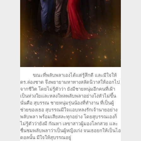
ขณะที่พลับพลาเองได้แต่รู้สึกดี และมีใจให้
ดร.ล่องชาด จึงพยายามหาทางสลัดนิวาสให้ออกไป
จากชีวิต โดยไม่รู้ตัวว่า ยังมีชายหนุ่มอีกคนที่เฝ้า
เป็นห่วงใยและหลงใหลพลับพลาอย่างโง่หัวไม่ขึ้น
นั่นคือ สุบรรณ ชายหนุ่มรุ่นน้องที่ทำงาน ที่เป็นผู้
ช่วยของเธอ สุบรรณมีใจแอบหลงรักเจ้านายอย่าง
พลับพลา พร้อมเสียสละทุกอย่าง โดยสุบรรณเองก็
ไม่รู้ตัวว่ายังมี กัณหา เลขาสาวผู้มองโลกสวย และ
ชื่นชมพลับพลาว่าเป็นผู้หญิงเก่ง จนเธอยกให้เป็นไอ
ดอลนั้น มีใจให้สุบรรณอยู่