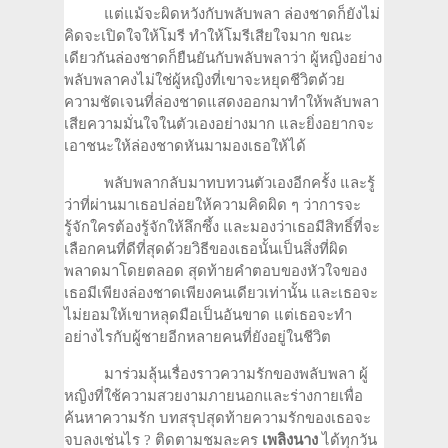
แต่แม้จะผิดหวังกับพลับพลา ล่องชาดก็ยังไม่
คิดจะเปิดใจให้โมรี ทำให้โมรีเสียใจมาก ขณะ
เดียวกันล่องชาดก็ยืนยันกับพลับพลาว่า ผู้หญิงอย่าง
พลับพลาคงไม่ใช่ผู้หญิงที่เขาจะหยุดชีวิตด้วย
ความชัดเจนที่ล่องชาดแสดงออกมาทำให้พลับพลา
เสียความมั่นใจในตัวเองอย่างมาก และยิ่งอยากจะ
เอาชนะให้ล่องชาดหันมามองเธอให้ได้
พลับพลากลับมาทบทวนตัวเองอีกครั้ง และรู้
ว่าที่ผ่านมาเธอปล่อยให้ความคิดผิด ๆ ว่าการจะ
รู้จักใครต้องรู้จักให้ลึกซึ้ง และมองว่าเธอมีสิทธิ์ที่จะ
เลือกคนที่ดีที่สุดด้วยวิธีของเธอนั้นเป็นสิ่งที่ผิด
พลาดมาโดยตลอด สุดท้ายคำตอบของหัวใจของ
เธอมีเพียงล่องชาดเพียงคนเดียวเท่านั้น และเธอจะ
ไม่ยอมให้เขาหลุดมือเป็นอันขาด แต่เธอจะทำ
อย่างไรกับผู้ชายอีกหลายคนที่ยังอยู่ในชีวิต
มาร่วมลุ้นเรื่องราวความรักของพลับพลา ผู้
หญิงที่ใช้ความสวยงามภายนอกและร่างกายเพื่อ
ค้นหาความรัก บทสรุปสุดท้ายความรักของเธอจะ
จบลงเช่นไร ? ติดตามชมละคร
เพลิงนาง
ได้ทุกวัน