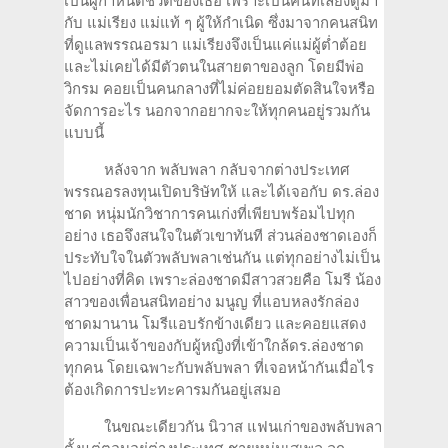
เป็นผู้กำหนดชีวิตของเธอ เพราะเป็นคนที่เลี้ยงดูมา
กับ แม่เรียง แม่แท้ ๆ ผู้ให้กำเนิด ซึ่งมาจากคนสนิท
ที่ดูแลพรรณอรมา แม่เรียงจึงเป็นแค่แม่ผู้ต่ำต้อย
และไม่เคยได้มีตัวตนในสายตาของลูก โดยมีพ่อ
วิกรม คอยเป็นคนกลางที่ไม่ค่อยยอมตัดสินใจหรือ
จัดการอะไร นอกจากอยากจะให้ทุกคนอยู่รวมกัน
แบบนี้
หลังจาก พลับพลา กลับจากต่างประเทศ
พรรณอรลงทุนเปิดบริษัทให้ และได้เจอกับ ดร.ล่อง
ชาด หนุ่มนักวิชาการคนเก่งที่เพียบพร้อมไปทุก
อย่าง เธอจึงสนใจในตัวเขาทันที ส่วนล่องชาดเองก็
ประทับใจในตัวพลับพลาเช่นกัน แต่ทุกอย่างไม่เป็น
ไปอย่างที่คิด เพราะล่องชาดมีสาวสวยคือ โมรี น้อง
สาวของเพื่อนสนิทอย่าง มนูญ ที่แอบหลงรักล่อง
ชาดมานาน โมรีแอบรักข้างเดียว และคอยแสดง
ความเป็นเจ้าของกับผู้หญิงที่เข้าใกล้ดร.ล่องชาด
ทุกคน โดยเฉพาะกับพลับพลา ที่เจอหน้ากันเมื่อไร
ต้องเกิดการปะทะคารมกันอยู่เสมอ
ในขณะเดียวกัน นิวาส แฟนเก่าของพลับพลา