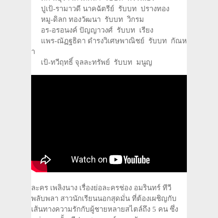
ปูเป้-รามาวดี นาคฉัตรีย์ รับบท ปรางทอง
หมู-ดิลก ทองวัฒนา รับบท วิกรม
อร-อรอนงค์ ปัญญาวงศ์ รับบท เรียง
แพร-ณัฏฐธิดา ดำรงวิเศษพาณิชย์ รับบท กัณห
า
เป้-ทวีฤทธิ์ จุลละทรัพย์ รับบท มนูญ
ละคร เพลิงนาง เรื่องย่อละครช่อง อมรินทร์ ทีวี
พลับพลา สาวนักเรียนนอกสุดมั่น ที่ต้องเผชิญกับ
เส้นทางความรักกับผู้ชายหลายสไตล์ถึง 5 คน ซึ่ง