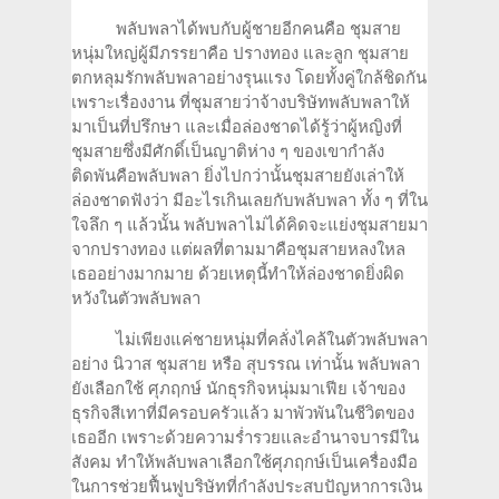
พลับพลาได้พบกับผู้ชายอีกคนคือ ชุมสาย
หนุ่มใหญ่ผู้มีภรรยาคือ ปรางทอง และลูก ชุมสาย
ตกหลุมรักพลับพลาอย่างรุนแรง โดยทั้งคู่ใกล้ชิดกัน
เพราะเรื่องงาน ที่ชุมสายว่าจ้างบริษัทพลับพลาให้
มาเป็นที่ปรึกษา และเมื่อล่องชาดได้รู้ว่าผู้หญิงที่
ชุมสายซึ่งมีศักดิ์เป็นญาติห่าง ๆ ของเขากำลัง
ติดพันคือพลับพลา ยิ่งไปกว่านั้นชุมสายยังเล่าให้
ล่องชาดฟังว่า มีอะไรเกินเลยกับพลับพลา ทั้ง ๆ ที่ใน
ใจลึก ๆ แล้วนั้น พลับพลาไม่ได้คิดจะแย่งชุมสายมา
จากปรางทอง แต่ผลที่ตามมาคือชุมสายหลงใหล
เธออย่างมากมาย ด้วยเหตุนี้ทำให้ล่องชาดยิ่งผิด
หวังในตัวพลับพลา
ไม่เพียงแค่ชายหนุ่มที่คลั่งไคล้ในตัวพลับพลา
อย่าง นิวาส ชุมสาย หรือ สุบรรณ เท่านั้น พลับพลา
ยังเลือกใช้ ศุภฤกษ์ นักธุรกิจหนุ่มมาเฟีย เจ้าของ
ธุรกิจสีเทาที่มีครอบครัวแล้ว มาพัวพันในชีวิตของ
เธออีก เพราะด้วยความร่ำรวยและอำนาจบารมีใน
สังคม ทำให้พลับพลาเลือกใช้ศุภฤกษ์เป็นเครื่องมือ
ในการช่วยฟื้นฟูบริษัทที่กำลังประสบปัญหาการเงิน