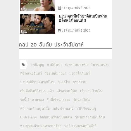
: 17 กุมภาพันธ์ 2025
EP.5 คุณพี่เจ้าขาดิฉันเป็นห่าน
มิใช่หงส์ ตอนที่ 5
: 17 กุมภาพันธ์ 2025
คลิป 20 อันดับ ประจำสัปดาห์
เพลิงบุญ
สามีตีตรา
สงครามนางฟ้า
วิมานเมขลา
ลิขิตแห่งจันทร์
ร้อยเล่ห์มารยา
มธุรสโลกันตร์
ปรปักษ์จำนน พากย์ไทย
ทะเลไฟ
กรงกรรม
เสือตัดสิงห์ลิงหลอกเจ้า
เจ้าสาวแก้ขัด
เจ้าสาวบ้านไร่
รักนี้เจ้านายจอง
รักนี้เจ้านายจอง
รักนะเป็ดโง่
พี่ว้ากคะรักหนูได้มั้ย
คลับฟรายเดย์
VIP รักซ่อนชู้
Club Friday
ออกแบบรักฉบับพิเศษ
วุ่นรักทายาทพันล้าน
พระพุทธเจ้ามหาศาสดาโลก
ทงอี จอมนางคู่บัลลังก์