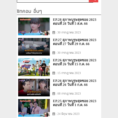
ซิทคอม อื่นๆ
EP.28 สุภาพบุรุษสุดซอย 2023
ตอนที่ 28 วันที่ 5 ส.ค. 66
: 30 กรกฎาคม 2023
EP.27 สุภาพบุรุษสุดซอย 2023
ตอนที่ 27 วันที่ 29 ก.ค. 66
: 30 กรกฎาคม 2023
EP.26 สุภาพบุรุษสุดซอย 2023
ตอนที่ 26 วันที่ 15 ก.ค. 66
: 15 กรกฎาคม 2023
EP.26 สุภาพบุรุษสุดซอย 2023
ตอนที่ 26 วันที่ 8 ก.ค. 66
: 08 กรกฎาคม 2023
EP.25 สุภาพบุรุษสุดซอย 2023
ตอนที่ 25 วันที่ 1 ก.ค. 66
: 24 มิถุนายน 2023