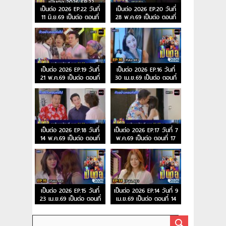
เป็นต่อ 2026 EP.22 วันที่
เป็นต่อ 2026 EP.20 วันที่
11 มิ.ย.69 เป็นต่อ ตอนที่
28 พ.ค.69 เป็นต่อ ตอนที่
22
20
เป็นต่อ 2026 EP.19 วันที่
เป็นต่อ 2026 EP.16 วันที่
21 พ.ค.69 เป็นต่อ ตอนที่
30 เม.ย.69 เป็นต่อ ตอนที่
19
16
เป็นต่อ 2026 EP.18 วันที่
เป็นต่อ 2026 EP.17 วันที่ 7
14 พ.ค.69 เป็นต่อ ตอนที่
พ.ค.69 เป็นต่อ ตอนที่ 17
18
เป็นต่อ 2026 EP.15 วันที่
เป็นต่อ 2026 EP.14 วันที่ 9
23 เม.ย.69 เป็นต่อ ตอนที่
เม.ย.69 เป็นต่อ ตอนที่ 14
15