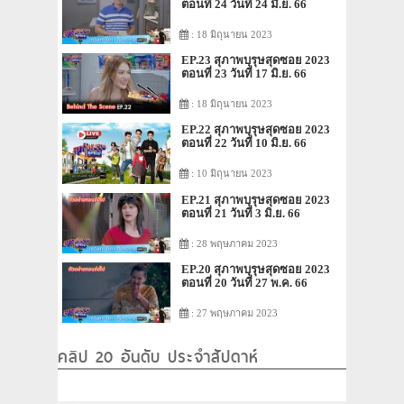
ตอนที่ 24 วันที่ 24 มิ.ย. 66
: 18 มิถุนายน 2023
EP.23 สุภาพบุรุษสุดซอย 2023
ตอนที่ 23 วันที่ 17 มิ.ย. 66
: 18 มิถุนายน 2023
EP.22 สุภาพบุรุษสุดซอย 2023
ตอนที่ 22 วันที่ 10 มิ.ย. 66
: 10 มิถุนายน 2023
EP.21 สุภาพบุรุษสุดซอย 2023
ตอนที่ 21 วันที่ 3 มิ.ย. 66
: 28 พฤษภาคม 2023
EP.20 สุภาพบุรุษสุดซอย 2023
ตอนที่ 20 วันที่ 27 พ.ค. 66
: 27 พฤษภาคม 2023
คลิป 20 อันดับ ประจำสัปดาห์