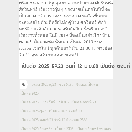
พร้อมขน ความสนุกสุดฮา ความป่วนของ ศักรินทร์-
ศักรินทร์ลี่ เรื่องราววุ่น ๆ ของนายเป็นต่อในปีนี้ จะ
เป็นอย่างไร? การแต่งงานระหว่าง พอใจ-ขั้นเทพ
จะลงเอยไปด้วยดีหรือไม่? คู่ป่วน ศักรินทร์-ศักริ
นทร์ลี่ จะได้กลับมาครองรักกันอีกครั้งหรือเปล่า?
เรื่องราวทั้งหมด ในปี 2019 นี้จะเป็นอย่างไร? ห้าม
พลาด!! ติดตามชม ซิทคอมเป็นต่อ 2019 new
season เวลาใหม่ ทุกคืนเสาร์ เริ่ม 21:30 น. ทางช่อง
วัน 31 ดูช่องวัน #กดหมายเลข31
เป็นต่อ 2025 EP.23 วันที่ 12 มิ.ย.68 เป็นต่อ ตอนที
pentor 2025 ep23
ช่องวัน31
ซิทคอมเป็นต่อ
เป็นต่อ 2025
เป็นต่อ 2025 EP.23 วันที่ 12 มิ.ย.68 เป็นต่อ ตอนที่ 23
เป็นต่อ 2025 ep23
เป็นต่อ 2025 ตอนที่ 23
เป็นต่อ 2025 ตอนที่ 23 วันที่ 12 มิถุนายน 2568
เป็นต่อ 2025 ย้อนหลัง
เป็นต่อ 2568
เป็นต่อ ย้อนหลังทุกตอน