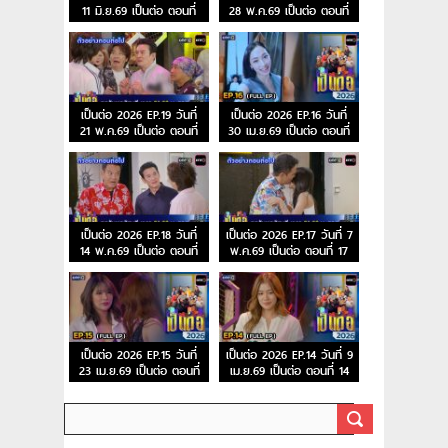
11 มิ.ย.69 เป็นต่อ ตอนที่
28 พ.ค.69 เป็นต่อ ตอนที่
22
20
เป็นต่อ 2026 EP.19 วันที่
เป็นต่อ 2026 EP.16 วันที่
21 พ.ค.69 เป็นต่อ ตอนที่
30 เม.ย.69 เป็นต่อ ตอนที่
19
16
เป็นต่อ 2026 EP.18 วันที่
เป็นต่อ 2026 EP.17 วันที่ 7
14 พ.ค.69 เป็นต่อ ตอนที่
พ.ค.69 เป็นต่อ ตอนที่ 17
18
เป็นต่อ 2026 EP.15 วันที่
เป็นต่อ 2026 EP.14 วันที่ 9
23 เม.ย.69 เป็นต่อ ตอนที่
เม.ย.69 เป็นต่อ ตอนที่ 14
15