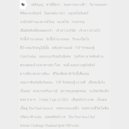
เพลิงบุญ
สามีตีตรา
สงครามนางฟ้า
วิมานเมขลา
ลิขิตแห่งจันทร์
ร้อยเล่ห์มารยา
มธุรสโลกันตร์
ปรปักษ์จำนน พากย์ไทย
ทะเลไฟ
กรงกรรม
เสือตัดสิงห์ลิงหลอกเจ้า
เจ้าสาวแก้ขัด
เจ้าสาวบ้านไร่
รักนี้เจ้านายจอง
รักนี้เจ้านายจอง
รักนะเป็ดโง่
พี่ว้ากคะรักหนูได้มั้ย
คลับฟรายเดย์
VIP รักซ่อนชู้
Club Friday
ออกแบบรักฉบับพิเศษ
วุ่นรักทายาทพันล้าน
พระพุทธเจ้ามหาศาสดาโลก
ทงอี จอมนางคู่บัลลังก์
ดาบพิฆาตกลางหิมะ
ชีวิตเพื่อชาติ รักนี้เพื่อเธอ
จอมราชันบัลลังก์อมตะ
VIP รักซ่อนชู้ เกาหลี
เสือชะนีเก้ง
เป็นต่อ
หกฉากครับจารย์
สุภาพบุรุษสุดซอย
ระเบิดเถิดเทิง
ตลก 6 ฉาก
3 หนุ่ม 3 มุม x2 2021
เลือดมังกร แรด
เป็นต่อ
เนื้อคู่ The Final Answer
เชฟกระทะเหล็ก
สงครามชีวิตโอชิน
ปริศนาฟ้าแลบ
บุพเพสันนิวาส
The Next Iron Chef
Infinite Challenge Thailand ซุปตาร์ท้าแข่ง