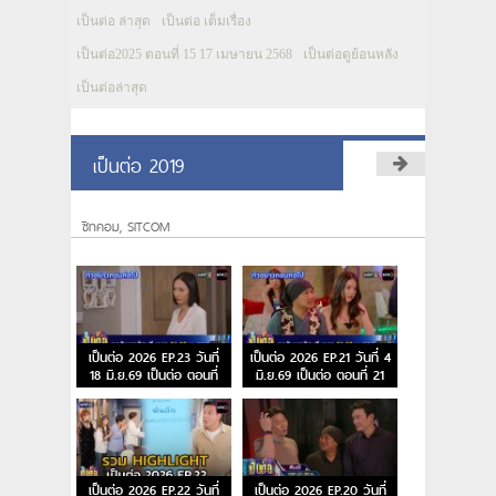
เป็นต่อ ล่าสุด
เป็นต่อ เต็มเรื่อง
เป็นต่อ2025 ตอนที่ 15 17 เมษายน 2568
เป็นต่อดูย้อนหลัง
เป็นต่อล่าสุด
เป็นต่อ 2019
ซิทคอม, SITCOM
เป็นต่อ 2026 EP.23 วันที่
เป็นต่อ 2026 EP.21 วันที่ 4
18 มิ.ย.69 เป็นต่อ ตอนที่
มิ.ย.69 เป็นต่อ ตอนที่ 21
23
เป็นต่อ 2026 EP.22 วันที่
เป็นต่อ 2026 EP.20 วันที่