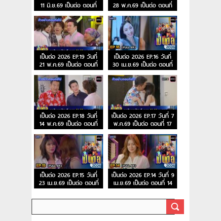
11 มิ.ย.69 เป็นต่อ ตอนที่
28 พ.ค.69 เป็นต่อ ตอนที่
22
20
เป็นต่อ 2026 EP.19 วันที่
เป็นต่อ 2026 EP.16 วันที่
21 พ.ค.69 เป็นต่อ ตอนที่
30 เม.ย.69 เป็นต่อ ตอนที่
19
16
เป็นต่อ 2026 EP.18 วันที่
เป็นต่อ 2026 EP.17 วันที่ 7
14 พ.ค.69 เป็นต่อ ตอนที่
พ.ค.69 เป็นต่อ ตอนที่ 17
18
เป็นต่อ 2026 EP.15 วันที่
เป็นต่อ 2026 EP.14 วันที่ 9
23 เม.ย.69 เป็นต่อ ตอนที่
เม.ย.69 เป็นต่อ ตอนที่ 14
15