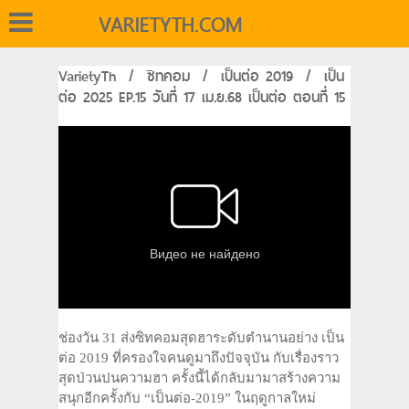
VARIETYTH.COM
VarietyTh
/
ซิทคอม
/
เป็นต่อ 2019
/
เป็น
ต่อ 2025 EP.15 วันที่ 17 เม.ย.68 เป็นต่อ ตอนที่ 15
ช่องวัน 31 ส่งซิทคอมสุดฮาระดับตำนานอย่าง เป็น
ต่อ 2019 ที่ครองใจคนดูมาถึงปัจจุบัน กับเรื่องราว
สุดป่วนปนความฮา ครั้งนี้ได้กลับมามาสร้างความ
สนุกอีกครั้งกับ “เป็นต่อ-2019” ในฤดูกาลใหม่