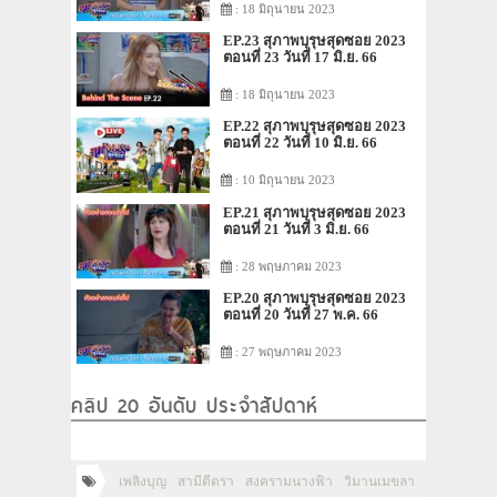
: 18 มิถุนายน 2023
EP.23 สุภาพบุรุษสุดซอย 2023
ตอนที่ 23 วันที่ 17 มิ.ย. 66
: 18 มิถุนายน 2023
EP.22 สุภาพบุรุษสุดซอย 2023
ตอนที่ 22 วันที่ 10 มิ.ย. 66
: 10 มิถุนายน 2023
EP.21 สุภาพบุรุษสุดซอย 2023
ตอนที่ 21 วันที่ 3 มิ.ย. 66
: 28 พฤษภาคม 2023
EP.20 สุภาพบุรุษสุดซอย 2023
ตอนที่ 20 วันที่ 27 พ.ค. 66
: 27 พฤษภาคม 2023
คลิป 20 อันดับ ประจำสัปดาห์
เพลิงบุญ
สามีตีตรา
สงครามนางฟ้า
วิมานเมขลา