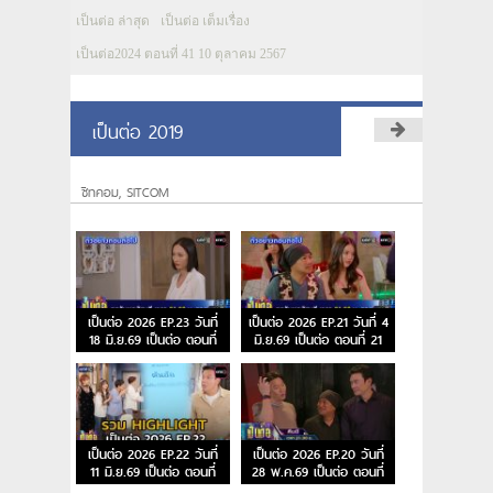
เป็นต่อ ล่าสุด
เป็นต่อ เต็มเรื่อง
เป็นต่อ2024 ตอนที่ 41 10 ตุลาคม 2567
เป็นต่อ 2019
ซิทคอม, SITCOM
เป็นต่อ 2026 EP.23 วันที่
เป็นต่อ 2026 EP.21 วันที่ 4
18 มิ.ย.69 เป็นต่อ ตอนที่
มิ.ย.69 เป็นต่อ ตอนที่ 21
23
เป็นต่อ 2026 EP.22 วันที่
เป็นต่อ 2026 EP.20 วันที่
11 มิ.ย.69 เป็นต่อ ตอนที่
28 พ.ค.69 เป็นต่อ ตอนที่
22
20