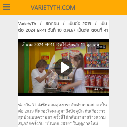
VARIETYTH.COM
VarietyTh
/
ซิทคอม
/
เป็นต่อ 2019
/
เป็น
ต่อ 2024 EP.41 วันที่ 10 ต.ค.67 เป็นต่อ ตอนที่ 41
ช่องวัน 31 ส่งซิทคอมสุดฮาระดับตำนานอย่าง เป็น
ต่อ 2019 ที่ครองใจคนดูมาถึงปัจจุบัน กับเรื่องราว
สุดป่วนปนความฮา ครั้งนี้ได้กลับมามาสร้างความ
สนุกอีกครั้งกับ “เป็นต่อ-2019” ในฤดูกาลใหม่