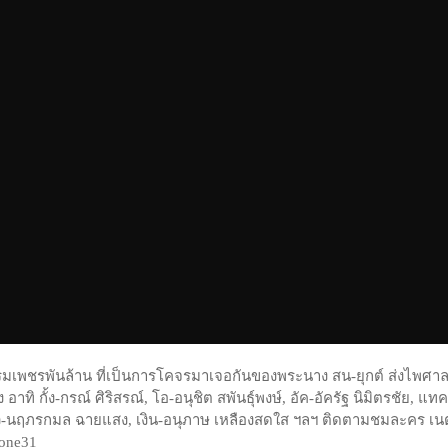
เพชรพันล้าน ที่เป็นการโคจรมาเจอกันของพระนาง สน-ยุกต์ ส่งไพศา
าทิ กั้ง-กรณ์ ศิริสรณ์, โอ-อนุชิต สพันธุ์พงษ์, อัค-อัครัฐ นิมิตรชัย, แทค
แพรว-นฤภรกมล ฉายแสง, เงิน-อนุภาษ เหลืองสดใส ฯลฯ ติดตามชมละคร เน
 one31