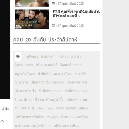
: 17 กุมภาพันธ์ 2025
EP.5 คุณพี่เจ้าขาดิฉันเป็นห่าน
มิใช่หงส์ ตอนที่ 5
: 17 กุมภาพันธ์ 2025
คลิป 20 อันดับ ประจำสัปดาห์
เพลิงบุญ
สามีตีตรา
สงครามนางฟ้า
วิมานเมขลา
ลิขิตแห่งจันทร์
ร้อยเล่ห์มารยา
มธุรสโลกันตร์
ปรปักษ์จำนน พากย์ไทย
ทะเลไฟ
กรงกรรม
เสือตัดสิงห์ลิงหลอกเจ้า
เจ้าสาวแก้ขัด
เจ้าสาวบ้านไร่
รักนี้เจ้านายจอง
รักนี้เจ้านายจอง
รักนะเป็ดโง่
พี่ว้ากคะรักหนูได้มั้ย
คลับฟรายเดย์
ล และ
VIP รักซ่อนชู้
Club Friday
ออกแบบรักฉบับพิเศษ
-
วุ่นรักทายาทพันล้าน
พระพุทธเจ้ามหาศาสดาโลก
ตร
ทงอี จอมนางคู่บัลลังก์
ดาบพิฆาตกลางหิมะ