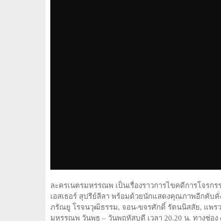
ละครเนตรมหรรณพ เป็นเรื่องราวการไขคดีการโจรกรรม
เอสเธอร์ สุปรีย์ลีลา พร้อมด้วยนักแสดงคุณภาพอีกคับคั่ง อ
ภรัณยู โรจนวุฒิธรรม, จอน-ขจรศักดิ์ รัตนนิสสัย, 
มหรรณพ วันพุธ – วันพฤหัสบดี เวลา 20.20 น. ทางช่อง