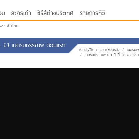
อม
ละครเก่า
ซีรีส์ต่างประเทศ
รายการทีวี
oor ซับไทย
ธ.ค. 63 เนตรมหรรณพ ตอนแรก
VarietyTh
/
ละครย้อนหลัง
/
เนตรม
/
เนตรมหรรณพ EP.1 วันที่ 17 ธ.ค. 63 