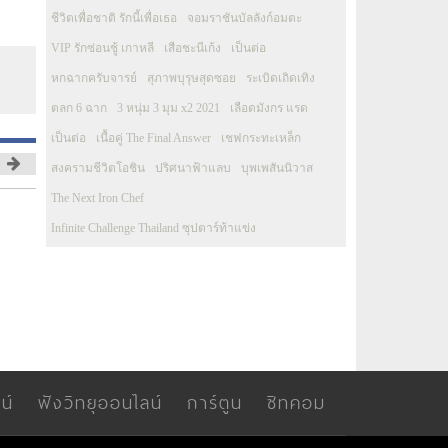
ชีวิตเพื่อชาติ รักนี้เพื่อเธอ
จอมราชันบัลลังก์อมตะ
VIP รักซ่อนชู้ เกาหลี
เสือชะนีเก้ง
เป็นต่อ
หกฉากครับจารย์
สุภาพบุรุษสุดซอย
ระเบิดเถิดเทิง
ตลก 6 ฉาก
3 หนุ่ม 3 มุม x2 2021
เลือดมังกร แรด
เป็นต่อ
เนื้อคู่ The Final Answer
เชฟกระทะเหล็ก
สงครามชีวิตโอชิน
ปริศนาฟ้าแลบ
บุพเพสันนิวาส
The Next Iron Chef
Infinite Challenge Thailand ซุปตาร์ท้าแข่ง
น์
ฟังวิทยุออนไลน์
การ์ตูน
ซิทคอม