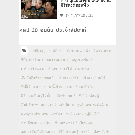
EP.5 คุณพี่เจ้าขาดิฉันเป็นห่าน
มิใช่หงส์ ตอนที่ 5
: 17 กุมภาพันธ์ 2025
คลิป 20 อันดับ ประจำสัปดาห์
เพลิงบุญ
สามีตีตรา
สงครามนางฟ้า
วิมานเมขลา
ลิขิตแห่งจันทร์
ร้อยเล่ห์มารยา
มธุรสโลกันตร์
ปรปักษ์จำนน พากย์ไทย
ทะเลไฟ
กรงกรรม
เสือตัดสิงห์ลิงหลอกเจ้า
เจ้าสาวแก้ขัด
เจ้าสาวบ้านไร่
รักนี้เจ้านายจอง
รักนี้เจ้านายจอง
รักนะเป็ดโง่
พี่ว้ากคะรักหนูได้มั้ย
คลับฟรายเดย์
VIP รักซ่อนชู้
Club Friday
ออกแบบรักฉบับพิเศษ
วุ่นรักทายาทพันล้าน
พระพุทธเจ้ามหาศาสดาโลก
ทงอี จอมนางคู่บัลลังก์
ดาบพิฆาตกลางหิมะ
ชีวิตเพื่อชาติ รักนี้เพื่อเธอ
จอมราชันบัลลังก์อมตะ
VIP รักซ่อนชู้ เกาหลี
เสือชะนีเก้ง