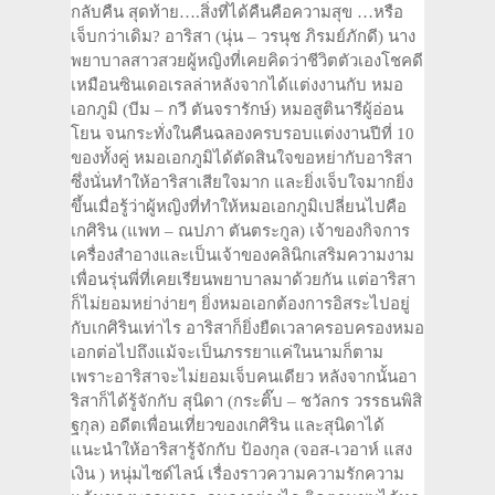
กลับคืน สุดท้าย….สิ่งที่ได้คืนคือความสุข …หรือ
เจ็บกว่าเดิม? อาริสา (นุ่น – วรนุช ภิรมย์ภักดี) นาง
พยาบาลสาวสวยผู้หญิงที่เคยคิดว่าชีวิตตัวเองโชคดี
เหมือนซินเดอเรลล่าหลังจากได้แต่งงานกับ หมอ
เอกภูมิ (บีม – กวี ตันจรารักษ์) หมอสูตินารีผู้อ่อน
โยน จนกระทั่งในคืนฉลองครบรอบแต่งงานปีที่ 10
ของทั้งคู่ หมอเอกภูมิได้ตัดสินใจขอหย่ากับอาริสา
ซึ่งนั่นทำให้อาริสาเสียใจมาก และยิ่งเจ็บใจมากยิ่ง
ขึ้นเมื่อรู้ว่าผู้หญิงที่ทำให้หมอเอกภูมิเปลี่ยนไปคือ
เกศิริน (แพท – ณปภา ตันตระกูล) เจ้าของกิจการ
เครื่องสำอางและเป็นเจ้าของคลินิกเสริมความงาม
เพื่อนรุ่นพี่ที่เคยเรียนพยาบาลมาด้วยกัน แต่อาริสา
ก็ไม่ยอมหย่าง่ายๆ ยิ่งหมอเอกต้องการอิสระไปอยู่
กับเกศิรินเท่าไร อาริสาก็ยิ่งยืดเวลาครอบครองหมอ
เอกต่อไปถึงแม้จะเป็นภรรยาแค่ในนามก็ตาม
เพราะอาริสาจะไม่ยอมเจ็บคนเดียว หลังจากนั้นอา
ริสาก็ได้รู้จักกับ สุนิดา (กระติ๊บ – ชวัลกร วรรธนพิสิ
ฐกุล) อดีตเพื่อนเที่ยวของเกศิริน และสุนิดาได้
แนะนำให้อาริสารู้จักกับ ป้องกุล (จอส-เวอาห์ แสง
เงิน ) หนุ่มไซด์ไลน์ เรื่องราวความความรักความ