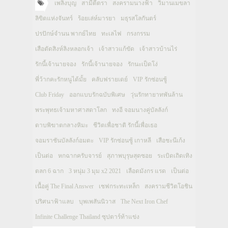
เพลิงบุญ
สามีตีตรา
สงครามนางฟ้า
วิมานเมขลา
ลิขิตแห่งจันทร์
ร้อยเล่ห์มารยา
มธุรสโลกันตร์
ปรปักษ์จำนน พากย์ไทย
ทะเลไฟ
กรงกรรม
เสือตัดสิงห์ลิงหลอกเจ้า
เจ้าสาวแก้ขัด
เจ้าสาวบ้านไร่
รักนี้เจ้านายจอง
รักนี้เจ้านายจอง
รักนะเป็ดโง่
พี่ว้ากคะรักหนูได้มั้ย
คลับฟรายเดย์
VIP รักซ่อนชู้
Club Friday
ออกแบบรักฉบับพิเศษ
วุ่นรักทายาทพันล้าน
พระพุทธเจ้ามหาศาสดาโลก
ทงอี จอมนางคู่บัลลังก์
ดาบพิฆาตกลางหิมะ
ชีวิตเพื่อชาติ รักนี้เพื่อเธอ
จอมราชันบัลลังก์อมตะ
VIP รักซ่อนชู้ เกาหลี
เสือชะนีเก้ง
เป็นต่อ
หกฉากครับจารย์
สุภาพบุรุษสุดซอย
ระเบิดเถิดเทิง
ตลก 6 ฉาก
3 หนุ่ม 3 มุม x2 2021
เลือดมังกร แรด
เป็นต่อ
เนื้อคู่ The Final Answer
เชฟกระทะเหล็ก
สงครามชีวิตโอชิน
ปริศนาฟ้าแลบ
บุพเพสันนิวาส
The Next Iron Chef
Infinite Challenge Thailand ซุปตาร์ท้าแข่ง