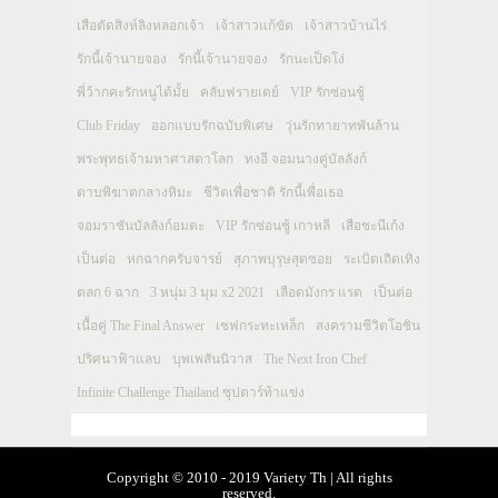
เสือตัดสิงห์ลิงหลอกเจ้า
เจ้าสาวแก้ขัด
เจ้าสาวบ้านไร่
รักนี้เจ้านายจอง
รักนี้เจ้านายจอง
รักนะเป็ดโง่
พี่ว้ากคะรักหนูได้มั้ย
คลับฟรายเดย์
VIP รักซ่อนชู้
Club Friday
ออกแบบรักฉบับพิเศษ
วุ่นรักทายาทพันล้าน
พระพุทธเจ้ามหาศาสดาโลก
ทงอี จอมนางคู่บัลลังก์
ดาบพิฆาตกลางหิมะ
ชีวิตเพื่อชาติ รักนี้เพื่อเธอ
จอมราชันบัลลังก์อมตะ
VIP รักซ่อนชู้ เกาหลี
เสือชะนีเก้ง
เป็นต่อ
หกฉากครับจารย์
สุภาพบุรุษสุดซอย
ระเบิดเถิดเทิง
ตลก 6 ฉาก
3 หนุ่ม 3 มุม x2 2021
เลือดมังกร แรด
เป็นต่อ
เนื้อคู่ The Final Answer
เชฟกระทะเหล็ก
สงครามชีวิตโอชิน
ปริศนาฟ้าแลบ
บุพเพสันนิวาส
The Next Iron Chef
Infinite Challenge Thailand ซุปตาร์ท้าแข่ง
Copyright © 2010 - 2019 Variety Th | All rights
reserved.