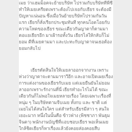
เมย ว่าแฮมม็อคจะย้ายบริษัท ไปรวมกับบริษัททีพีซี
ทำให้เมยเครียดเพราะต้องไปเจอกับเธียร จะต้องมี
ปัญหาแน่นอน ซึ่งเมื่อวันย้ายบริษัทไปรวมกันวัน
แรก เธียรก็สั่งเรียกประชุมทันที ทุกคนโอดโอยกับ
ความโหดของเธียร ขณะเดียวกันญาดาก็ตามมา
ตอแยเธียรอีก มาเฝ้ารอทั้งวัน เธียรไล่ให้กลับก็ไม่
ยอม ดีที่เมยตามมา และปะทะกับญาดาจนเธอต้อง
ยอมกลับไป
เธียรตัดสินใจให้เมยลาออกจากงาน เพราะ
ห่วงว่าญาดาจะตามมาราวีอีก และอาจเปิดเผยเรื่อง
การแต่งงานของเธียรกับเมย แต่เมยยืนยันไม่ยอม
ลาออกเพราะรักงานที่นี่ เธียรทำอะไรไม่ได้ ขณะ
เดียวกันก็ไม่พอใจเมยหลายเรื่อง โดยเฉพาะเรื่องที่
หนุ่ม ๆ ในบริษัทตามจีบเมย ทั้งกบ และ ชาติ แต่
เมยไม่ได้สนใจใคร แต่สำหรับเธียรมีสาว ๆ สนใจ
เยอะมาก หนึ่งในนั้นคือ ข้าวฟ่าง (พิชชาภา พันธุม
จินดา) พนักงานบัญชีที่แอบชอบเธียร พอเห็นเมย
ใกล้ชิดเธียรก็หาเรื่องแล้วยังคอยส่องคอยสืบ