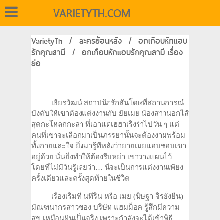
VARIETYTH.COM
VarietyTh
/
ละครย้อนหลัง
/
อกเกือบหักแอบ
รักคุณสามี
/
อกเกือบหักแอบรักคุณสามี เรื่อง
ย่อ
เธียรวัฒน์ สถาปนิกรักสันโดษที่สถานการณ์
บังคับให้เขาต้องแต่งงานกับ ยัยเมย น้องสาวนอกไส้
สุดกะโหลกกะลา ที่เอาแต่เฮฮาเริงร่าไปวัน ๆ แต่
คนที่เขาจะเลือกมาเป็นภรรยานั้นจะต้องงามพร้อม
ทั้งกายและใจ ยิ่งมารู้ทีหลังว่ายายเมยแอบชอบเขา
อยู่ด้วย นั่นยิ่งทำให้ต้องรีบหย่า เขาวางแผนไว้
โดยที่ไม่มีวันรู้เลยว่า… นี่จะเป็นการแต่งงานเพียง
ครั้งเดียวและครั้งสุดท้ายในชีวิต
เรื่องเริ่มที่ นทีริน หรือ เมย (นิษฐา จิรยั่งยืน)
มัณฑนากรสาวของ บริษัท แฮมม็อค รู้สึกมีความ
สุข เหมือนฝันเป็นจริง เพราะกำลังจะได้เข้าพิธี