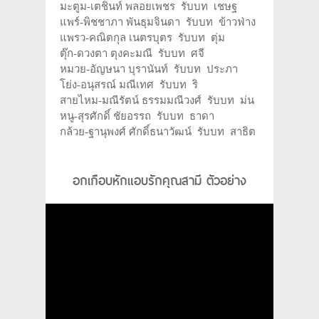
มะตูม-เตชินท์ พลอยเพชร รับบท เชษฐ
แพร์-พิชชาภา พันธุมจินดา รับบท ข้าวฟ่าง
แพรว-คณิตกุล เนตรบุตร รับบท ตุ่ม
ตุ๊ก-ดวงตา ตุงคะมณี รับบท ศจี
หมวย-อัญษนา บุรานันท์ รับบท ประภา
โย่ง-อนุสรณ์ มณีเทศ รับบท ริ
สายไหม-มณีรัตน์ ธรรมมณีวงศ์ รับบท ม่น
หนู-สุรศักดิ์ ชัยอรรถ รับบท ธาดา
กล้วย-ฐานุพงศ์ ศักดิ์ธนาวัฒน์ รับบท สาธิต
อกเกือบหักแอบรักคุณสามี ตัวอย่าง