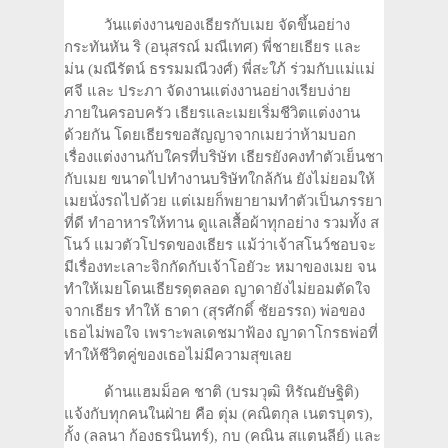
วันแต่งงานของเธียรกับเมย จัดขึ้นอย่าง
กระทันหัน ริ (อนุสรณ์ มณีเทศ) พี่ชายเธียร และ
ม่น (มณีรัตน์ ธรรมมณีวงศ์) พี่สะใภ้ ร่วมกับแม่แม่
ศจี และ ประภา จัดงานแต่งงานอย่างเรียบง่าย
ภายในครอบครัว เธียรและเมยเริ่มชีวิตแต่งงาน
ด้วยกัน โดยเธียรขอสัญญาจากเมยว่าห้ามบอก
เรื่องแต่งงานกับใครที่บริษัท เธียรยังคงทำตัวเย็นชา
กับเมย ขนาดไปทำงานบริษัทใกล้กัน ยังไม่ยอมให้
เมยนั่งรถไปด้วย แต่เมยก็พยายามทำตัวเป็นภรรยา
ที่ดี ทำอาหารให้ทาน ดูแลเสื้อผ้าทุกอย่าง รวมทั้ง ส
โนว์ แมวตัวโปรดของเธียร แม้ว่าเจ้าสโนว์ชอบจะ
มีเรื่องทะเลาะจิกกัดกับเจ้าโอยัวะ หมาของเมย จน
ทำให้เมยโดนเธียรดุตลอด ญาดายังไม่ยอมตัดใจ
จากเธียร ทำให้ ธาดา (สุรศักดิ์ ชัยอรรถ) พ่อของ
เธอไม่พอใจ เพราะพลเดชมาฟ้อง ญาดาโกรธพ่อที่
ทำให้ชีวิตคู่ของเธอไม่มีความสุขเลย
ด้านแฮมม็อค ชาติ (บรมวุฒิ หิรัณยัษฐิติ)
แจ้งกับทุกคนในฝ่าย คือ ตุ่ม (คณิตกุล เนตรบุตร),
กั้ง (ลลนา ก้องธรนินทร์), กบ (คณิน สแตนลีย์) และ