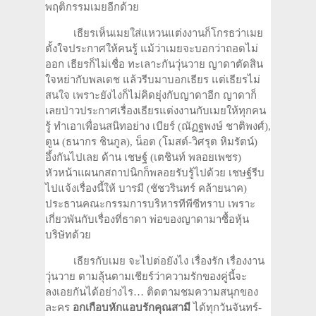
พฤติกรรมเมยอีกด้วย
เธียรเห็นเมยใส่แหวนแต่งงานก็โกรธว่าเมย
ตั้งใจประกาศให้คนรู้ แม้ว่าเมยจะบอกว่าถอดไม่
ออก เธียรก็ไม่เชื่อ ทะเลาะกันวุ่นวาย ญาดาตัดสิน
ใจหย่ากับพลเดช แล้วรีบมาบอกเธียร แต่เธียรไม่
สนใจ เพราะยังไงก็ไม่คิดยุ่งกับญาดาอีก ญาดาก็
เลยป่าวประกาศเรื่องเธียรแต่งงานกับเมยให้ทุกคน
รู้ ทำเอาเพื่อนสนิทอย่าง เบียร์ (ณัฏฐพงษ์ ชาติพงศ์),
ตูน (ธนากร ชินกูล), น็อต (โมสต์-วิศรุต หิมรัตน์)
อึ้งกันไปเลย ด้าน เชษฐ์ (เตชินท์ พลอยเพชร)
หัวหน้าแผนกสถาปนิกก็พลอยรับรู้ไปด้วย เชษฐ์รีบ
ไปแจ้งเรื่องนี้ให้ บารมี (ชัชวรินทร์ คล้ายนาค)
ประธานคณะกรรมการบริหารทีพีซีทราบ เพราะ
เกี่ยวพันกับเรื่องที่ธาดา พ่อของญาดามาซื้อหุ้น
บริษัทด้วย
เธียรกับเมย จะไปต่อยังไง เรื่องรัก เรื่องงาน
วุ่นวาย ตามลุ้นตามเชียร์ว่าความรักของคู่นี้จะ
ลงเอยกันได้อย่างไร… ติดตามชมความสนุกของ
ละคร
อกเกือบหักแอบรักคุณสามี
ได้ทุกวันจันทร์-