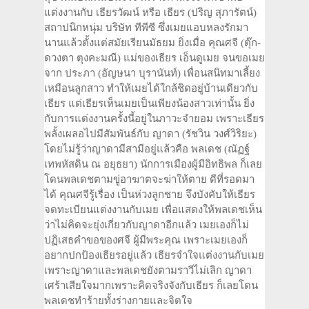
แต่งงานกับ เธียรวัฒน์ หรือ เธียร (ปริญ สุภารัตน์)
สถาปนิกหนุ่ม บริษัท ทีพีซี ซึ่งเมยแอบหลงรักมา
นานแล้วตั้งแต่สมัยเรียนมัธยม ยิ่งเมื่อ คุณศจี (ตุ๊ก-
ดวงตา ตุงคะมณี) แม่ของเธียร เอ็นดูเมย จนขอเมย
จาก ประภา (อัญษนา บุรานันท์) เพื่อนสนิทมาเลี้ยง
เหมือนลูกสาว ทำให้เมยได้ใกล้ชิดอยู่บ้านเดียวกับ
เธียร แต่เธียรเห็นเมยเป็นเพียงน้องสาวเท่านั้น ยิ่ง
กับการแต่งงานครั้งนี้อยู่ในภาวะจำยอม เพราะเธียร
พลั้งเผลอไปมีสัมพันธ์กับ ญาดา (รัชวิน วงศ์วิริยะ)
โดยไม่รู้ว่าญาดามีสามีอยู่แล้วคือ พลเดช (ณัฏฐ์
เทพหัสดิน ณ อยุธยา) นักการเมืองผู้มีอิทธิพล ก็เลย
โดนพลเดชตามขู่อาฆาตจะฆ่าให้ตาย ดีที่รอดมา
ได้ คุณศจีรู้เรื่อง เป็นห่วงลูกชาย จึงบังคับให้เธียร
จดทะเบียนแต่งงานกับเมย เพื่อแสดงให้พลเดชเห็น
ว่าไม่คิดจะยุ่งเกี่ยวกับญาดาอีกแล้ว เมยเองก็ไม่
ปฏิเสธคำขอของศจี ผู้มีพระคุณ เพราะเมยเองก็
อยากปกป้องเธียรอยู่แล้ว เธียรจำใจแต่งงานกับเมย
เพราะญาดาและพลเดชยังตามราวีไม่เลิก ญาดา
เศร้าเสียใจมากเพราะคิดจริงจังกับเธียร ก็เลยโดน
พลเดชทำร้ายทั้งร่างกายและจิตใจ