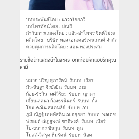
บทประพันธ์โดย : นาวาร้อยกวี
บทโทรทัศน์โดย : ปณธี
กำกับการแสดงโดย : แอ้ว-อำไพพร จิตต์ไม่งง
ผลิตโดย : บริษัท ทอง เอนเตอร์เทนเมนต์ จำกัด
ควบคุมการผลิตโดย : แอน ทองประสม
รายชื่อนักแสดงนำในละคร อกเกือบหักแอบรักคุณ
สามี
หมาก-ปริญ สุภารัตน์ รับบท เธียร
มิว-นิษฐา จิรยั่งยืน รับบท เมย
ก้อย-รัชวิน วงศ์วิริยะ รับบท ญาดา
เจี๊ยบ-ลลนา ก้องธรนินทร์ รับบท กั้ง
โอม-คณิน สแตนลีย์ รับบท กบ
ภูมิ-ณัฏฐ์ เทพหัสดิน ณ อยุธยา รับบท พลเดช
ฟรอยด์-ณัฏฐพงษ์ ชาติพงศ์ รับบท เบียร์
โบ-ธนากร ชินกูล รับบท ตูน
โมสต์-วิศรุต หิมรัตน์ รับบท น๊อต