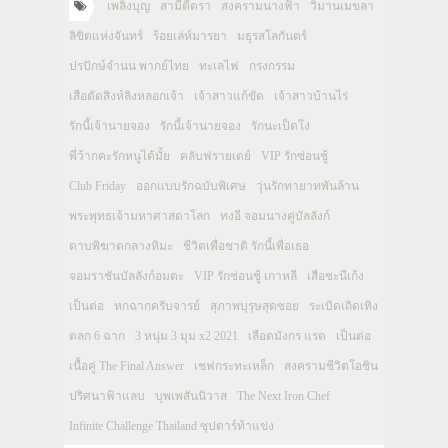
เพลิงบุญ
สามีตีตรา
สงครามนางฟ้า
วิมานเมขลา
ลิขิตแห่งจันทร์
ร้อยเล่ห์มารยา
มธุรสโลกันตร์
ปรปักษ์จำนน พากย์ไทย
ทะเลไฟ
กรงกรรม
เสือตัดสิงห์ลิงหลอกเจ้า
เจ้าสาวแก้ขัด
เจ้าสาวบ้านไร่
รักนี้เจ้านายจอง
รักนี้เจ้านายจอง
รักนะเป็ดโง่
พี่ว้ากคะรักหนูได้มั้ย
คลับฟรายเดย์
VIP รักซ่อนชู้
Club Friday
ออกแบบรักฉบับพิเศษ
วุ่นรักทายาทพันล้าน
พระพุทธเจ้ามหาศาสดาโลก
ทงอี จอมนางคู่บัลลังก์
ดาบพิฆาตกลางหิมะ
ชีวิตเพื่อชาติ รักนี้เพื่อเธอ
จอมราชันบัลลังก์อมตะ
VIP รักซ่อนชู้ เกาหลี
เสือชะนีเก้ง
เป็นต่อ
หกฉากครับจารย์
สุภาพบุรุษสุดซอย
ระเบิดเถิดเทิง
ตลก 6 ฉาก
3 หนุ่ม 3 มุม x2 2021
เลือดมังกร แรด
เป็นต่อ
เนื้อคู่ The Final Answer
เชฟกระทะเหล็ก
สงครามชีวิตโอชิน
ปริศนาฟ้าแลบ
บุพเพสันนิวาส
The Next Iron Chef
Infinite Challenge Thailand ซุปตาร์ท้าแข่ง