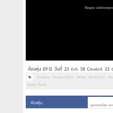
ห้องหุ่น EP.12 วันที่ 23 ต.ค. 58 Created: 23 
HongHoon
HongHoon EP.12
ห้องหุ่น
ห้องหุ่น Ep.11
ห้อง
ห้องหุ่น เรื่องย่อ
ห้องหุ่น
ดูละครออนไลน์ ละค