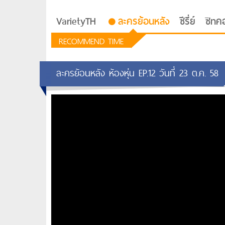
VarietyTH
ละครย้อนหลัง
ซีรี่ย์
ซิทค
RECOMMEND TIME
ละครย้อนหลัง ห้องหุ่น EP.12 วันที่ 23 ต.ค. 58
รักอยู่ประตูถัดไป
ซีรีย์เกาหลี Love Next D