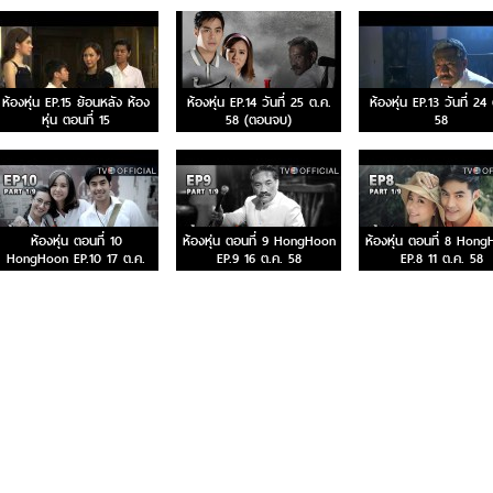
ห้องหุ่น EP.15 ย้อนหลัง ห้อง
ห้องหุ่น EP.14 วันที่ 25 ต.ค.
ห้องหุ่น EP.13 วันที่ 24
หุ่น ตอนที่ 15
58 (ตอนจบ)
58
ห้องหุ่น ตอนที่ 10
ห้องหุ่น ตอนที่ 9 HongHoon
ห้องหุ่น ตอนที่ 8 Hon
HongHoon EP.10 17 ต.ค.
EP.9 16 ต.ค. 58
EP.8 11 ต.ค. 58
58