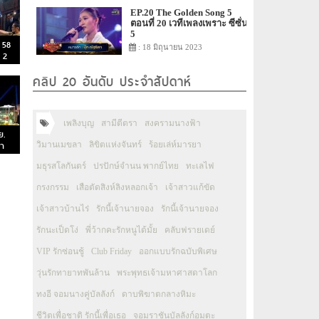
EP.20 The Golden Song 5
ตอนที่ 20 เวทีเพลงเพราะ ซีซั่น
5
 58
: 18 มิถุนายน 2023
 2
คลิป 20 อันดับ ประจำสัปดาห์
เพลิงบุญ
สามีตีตรา
สงครามนางฟ้า
ย.
ตำ
วิมานเมขลา
ลิขิตแห่งจันทร์
ร้อยเล่ห์มารยา
มธุรสโลกันตร์
ปรปักษ์จำนน พากย์ไทย
ทะเลไฟ
กรงกรรม
เสือตัดสิงห์ลิงหลอกเจ้า
เจ้าสาวแก้ขัด
เจ้าสาวบ้านไร่
รักนี้เจ้านายจอง
รักนี้เจ้านายจอง
รักนะเป็ดโง่
พี่ว้ากคะรักหนูได้มั้ย
คลับฟรายเดย์
VIP รักซ่อนชู้
Club Friday
ออกแบบรักฉบับพิเศษ
วุ่นรักทายาทพันล้าน
พระพุทธเจ้ามหาศาสดาโลก
ทงอี จอมนางคู่บัลลังก์
ดาบพิฆาตกลางหิมะ
ชีวิตเพื่อชาติ รักนี้เพื่อเธอ
จอมราชันบัลลังก์อมตะ