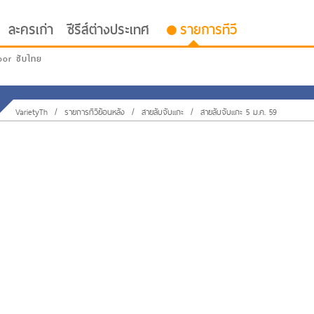
ละครเก่า
ซีรีส์ต่างประเทศ
รายการทีวี
oor ซับไทย
VarietyTh
/
รายการทีวีย้อนหลัง
/
สายลับจับแกะ
/
สายลับจับแกะ 5 ม.ค. 59