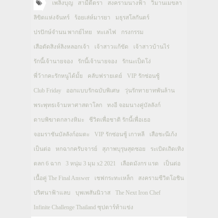
เพลิงบุญ
สามีตีตรา
สงครามนางฟ้า
วิมานเมขลา
ลิขิตแห่งจันทร์
ร้อยเล่ห์มารยา
มธุรสโลกันตร์
ปรปักษ์จำนน พากย์ไทย
ทะเลไฟ
กรงกรรม
เสือตัดสิงห์ลิงหลอกเจ้า
เจ้าสาวแก้ขัด
เจ้าสาวบ้านไร่
รักนี้เจ้านายจอง
รักนี้เจ้านายจอง
รักนะเป็ดโง่
พี่ว้ากคะรักหนูได้มั้ย
คลับฟรายเดย์
VIP รักซ่อนชู้
Club Friday
ออกแบบรักฉบับพิเศษ
วุ่นรักทายาทพันล้าน
พระพุทธเจ้ามหาศาสดาโลก
ทงอี จอมนางคู่บัลลังก์
ดาบพิฆาตกลางหิมะ
ชีวิตเพื่อชาติ รักนี้เพื่อเธอ
จอมราชันบัลลังก์อมตะ
VIP รักซ่อนชู้ เกาหลี
เสือชะนีเก้ง
เป็นต่อ
หกฉากครับจารย์
สุภาพบุรุษสุดซอย
ระเบิดเถิดเทิง
ตลก 6 ฉาก
3 หนุ่ม 3 มุม x2 2021
เลือดมังกร แรด
เป็นต่อ
เนื้อคู่ The Final Answer
เชฟกระทะเหล็ก
สงครามชีวิตโอชิน
ปริศนาฟ้าแลบ
บุพเพสันนิวาส
The Next Iron Chef
Infinite Challenge Thailand ซุปตาร์ท้าแข่ง