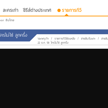
ละครเก่า
ซีรีส์ต่างประเทศ
รายการทีวี
oor ซับไทย
รไม่ใช่ ลูกครึ่ง
VarietyTh
/
รายการทีวีย้อนหลัง
/
สายลับจับแกะ
/
สายลั
22 ธ.ค. 58 ใครไม่ใช่ ลูกครึ่ง