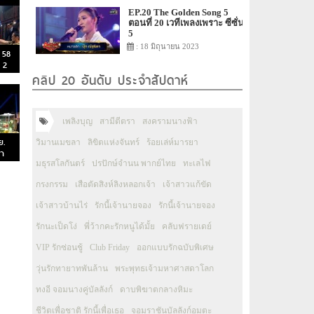
EP.20 The Golden Song 5
ตอนที่ 20 เวทีเพลงเพราะ ซีซั่น
5
: 18 มิถุนายน 2023
 58
 2
คลิป 20 อันดับ ประจำสัปดาห์
เพลิงบุญ
สามีตีตรา
สงครามนางฟ้า
ย.
วิมานเมขลา
ลิขิตแห่งจันทร์
ร้อยเล่ห์มารยา
ตำ
มธุรสโลกันตร์
ปรปักษ์จำนน พากย์ไทย
ทะเลไฟ
กรงกรรม
เสือตัดสิงห์ลิงหลอกเจ้า
เจ้าสาวแก้ขัด
เจ้าสาวบ้านไร่
รักนี้เจ้านายจอง
รักนี้เจ้านายจอง
รักนะเป็ดโง่
พี่ว้ากคะรักหนูได้มั้ย
คลับฟรายเดย์
VIP รักซ่อนชู้
Club Friday
ออกแบบรักฉบับพิเศษ
วุ่นรักทายาทพันล้าน
พระพุทธเจ้ามหาศาสดาโลก
ทงอี จอมนางคู่บัลลังก์
ดาบพิฆาตกลางหิมะ
ชีวิตเพื่อชาติ รักนี้เพื่อเธอ
จอมราชันบัลลังก์อมตะ