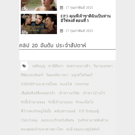
: 17 กุมภาพันธ์ 2025
EP.5 คุณพี่เจ้าขาดิฉันเป็นห่าน
มิใช่หงส์ ตอนที่ 5
: 17 กุมภาพันธ์ 2025
คลิป 20 อันดับ ประจำสัปดาห์
เพลิงบุญ
สามีตีตรา
สงครามนางฟ้า
วิมานเมขลา
ลิขิตแห่งจันทร์
ร้อยเล่ห์มารยา
มธุรสโลกันตร์
ปรปักษ์จำนน พากย์ไทย
ทะเลไฟ
กรงกรรม
เสือตัดสิงห์ลิงหลอกเจ้า
เจ้าสาวแก้ขัด
เจ้าสาวบ้านไร่
รักนี้เจ้านายจอง
รักนี้เจ้านายจอง
รักนะเป็ดโง่
พี่ว้ากคะรักหนูได้มั้ย
คลับฟรายเดย์
VIP รักซ่อนชู้
Club Friday
ออกแบบรักฉบับพิเศษ
วุ่นรักทายาทพันล้าน
พระพุทธเจ้ามหาศาสดาโลก
ทงอี จอมนางคู่บัลลังก์