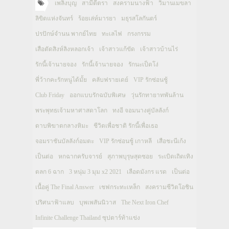
เพลิงบุญ
สามีตีตรา
สงครามนางฟ้า
วิมานเมขลา
ลิขิตแห่งจันทร์
ร้อยเล่ห์มารยา
มธุรสโลกันตร์
ปรปักษ์จำนน พากย์ไทย
ทะเลไฟ
กรงกรรม
เสือตัดสิงห์ลิงหลอกเจ้า
เจ้าสาวแก้ขัด
เจ้าสาวบ้านไร่
รักนี้เจ้านายจอง
รักนี้เจ้านายจอง
รักนะเป็ดโง่
พี่ว้ากคะรักหนูได้มั้ย
คลับฟรายเดย์
VIP รักซ่อนชู้
Club Friday
ออกแบบรักฉบับพิเศษ
วุ่นรักทายาทพันล้าน
พระพุทธเจ้ามหาศาสดาโลก
ทงอี จอมนางคู่บัลลังก์
ดาบพิฆาตกลางหิมะ
ชีวิตเพื่อชาติ รักนี้เพื่อเธอ
จอมราชันบัลลังก์อมตะ
VIP รักซ่อนชู้ เกาหลี
เสือชะนีเก้ง
เป็นต่อ
หกฉากครับจารย์
สุภาพบุรุษสุดซอย
ระเบิดเถิดเทิง
ตลก 6 ฉาก
3 หนุ่ม 3 มุม x2 2021
เลือดมังกร แรด
เป็นต่อ
เนื้อคู่ The Final Answer
เชฟกระทะเหล็ก
สงครามชีวิตโอชิน
ปริศนาฟ้าแลบ
บุพเพสันนิวาส
The Next Iron Chef
Infinite Challenge Thailand ซุปตาร์ท้าแข่ง