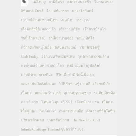
เพลิงบุญ
สามีตีตรา
สงครามนางฟ้า
วิมานเมขลา
ลิขิตแห่งจันทร์
ร้อยเล่ห์มารยา
มธุรสโลกันตร์
ปรปักษ์จำนน พากย์ไทย
ทะเลไฟ
กรงกรรม
เสือตัดสิงห์ลิงหลอกเจ้า
เจ้าสาวแก้ขัด
เจ้าสาวบ้านไร่
รักนี้เจ้านายจอง
รักนี้เจ้านายจอง
รักนะเป็ดโง่
พี่ว้ากคะรักหนูได้มั้ย
คลับฟรายเดย์
VIP รักซ่อนชู้
Club Friday
ออกแบบรักฉบับพิเศษ
วุ่นรักทายาทพันล้าน
พระพุทธเจ้ามหาศาสดาโลก
ทงอี จอมนางคู่บัลลังก์
ดาบพิฆาตกลางหิมะ
ชีวิตเพื่อชาติ รักนี้เพื่อเธอ
จอมราชันบัลลังก์อมตะ
VIP รักซ่อนชู้ เกาหลี
เสือชะนีเก้ง
เป็นต่อ
หกฉากครับจารย์
สุภาพบุรุษสุดซอย
ระเบิดเถิดเทิง
ตลก 6 ฉาก
3 หนุ่ม 3 มุม x2 2021
เลือดมังกร แรด
เป็นต่อ
เนื้อคู่ The Final Answer
เชฟกระทะเหล็ก
สงครามชีวิตโอชิน
ปริศนาฟ้าแลบ
บุพเพสันนิวาส
The Next Iron Chef
Infinite Challenge Thailand ซุปตาร์ท้าแข่ง