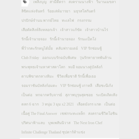
เพลิงบุญ
สามีตีตรา
สงครามนางฟ้า
วิมานเมขลา
ลิขิตแห่งจันทร์
ร้อยเล่ห์มารยา
มธุรสโลกันตร์
ปรปักษ์จำนน พากย์ไทย
ทะเลไฟ
กรงกรรม
เสือตัดสิงห์ลิงหลอกเจ้า
เจ้าสาวแก้ขัด
เจ้าสาวบ้านไร่
รักนี้เจ้านายจอง
รักนี้เจ้านายจอง
รักนะเป็ดโง่
พี่ว้ากคะรักหนูได้มั้ย
คลับฟรายเดย์
VIP รักซ่อนชู้
Club Friday
ออกแบบรักฉบับพิเศษ
วุ่นรักทายาทพันล้าน
พระพุทธเจ้ามหาศาสดาโลก
ทงอี จอมนางคู่บัลลังก์
ดาบพิฆาตกลางหิมะ
ชีวิตเพื่อชาติ รักนี้เพื่อเธอ
จอมราชันบัลลังก์อมตะ
VIP รักซ่อนชู้ เกาหลี
เสือชะนีเก้ง
เป็นต่อ
หกฉากครับจารย์
สุภาพบุรุษสุดซอย
ระเบิดเถิดเทิง
ตลก 6 ฉาก
3 หนุ่ม 3 มุม x2 2021
เลือดมังกร แรด
เป็นต่อ
เนื้อคู่ The Final Answer
เชฟกระทะเหล็ก
สงครามชีวิตโอชิน
ปริศนาฟ้าแลบ
บุพเพสันนิวาส
The Next Iron Chef
Infinite Challenge Thailand ซุปตาร์ท้าแข่ง