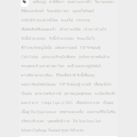
เพลิงบุญ
สามีตีตรา
สงครามนางฟ้า
วิมานเมขลา
ลิขิตแห่งจันทร์
ร้อยเล่ห์มารยา
มธุรสโลกันตร์
ปรปักษ์จำนน พากย์ไทย
ทะเลไฟ
กรงกรรม
เสือตัดสิงห์ลิงหลอกเจ้า
เจ้าสาวแก้ขัด
เจ้าสาวบ้านไร่
รักนี้เจ้านายจอง
รักนี้เจ้านายจอง
รักนะเป็ดโง่
พี่ว้ากคะรักหนูได้มั้ย
คลับฟรายเดย์
VIP รักซ่อนชู้
Club Friday
ออกแบบรักฉบับพิเศษ
วุ่นรักทายาทพันล้าน
พระพุทธเจ้ามหาศาสดาโลก
ทงอี จอมนางคู่บัลลังก์
ดาบพิฆาตกลางหิมะ
ชีวิตเพื่อชาติ รักนี้เพื่อเธอ
จอมราชันบัลลังก์อมตะ
VIP รักซ่อนชู้ เกาหลี
เสือชะนีเก้ง
เป็นต่อ
หกฉากครับจารย์
สุภาพบุรุษสุดซอย
ระเบิดเถิดเทิง
ตลก 6 ฉาก
3 หนุ่ม 3 มุม x2 2021
เลือดมังกร แรด
เป็นต่อ
เนื้อคู่ The Final Answer
เชฟกระทะเหล็ก
สงครามชีวิตโอชิน
ปริศนาฟ้าแลบ
บุพเพสันนิวาส
The Next Iron Chef
Infinite Challenge Thailand ซุปตาร์ท้าแข่ง