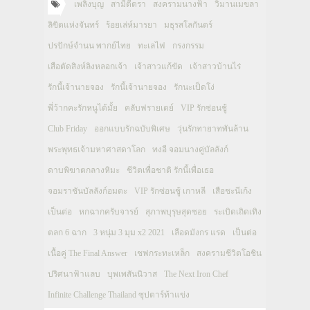
เพลิงบุญ
สามีตีตรา
สงครามนางฟ้า
วิมานเมขลา
ลิขิตแห่งจันทร์
ร้อยเล่ห์มารยา
มธุรสโลกันตร์
ปรปักษ์จำนน พากย์ไทย
ทะเลไฟ
กรงกรรม
เสือตัดสิงห์ลิงหลอกเจ้า
เจ้าสาวแก้ขัด
เจ้าสาวบ้านไร่
รักนี้เจ้านายจอง
รักนี้เจ้านายจอง
รักนะเป็ดโง่
พี่ว้ากคะรักหนูได้มั้ย
คลับฟรายเดย์
VIP รักซ่อนชู้
Club Friday
ออกแบบรักฉบับพิเศษ
วุ่นรักทายาทพันล้าน
พระพุทธเจ้ามหาศาสดาโลก
ทงอี จอมนางคู่บัลลังก์
ดาบพิฆาตกลางหิมะ
ชีวิตเพื่อชาติ รักนี้เพื่อเธอ
จอมราชันบัลลังก์อมตะ
VIP รักซ่อนชู้ เกาหลี
เสือชะนีเก้ง
เป็นต่อ
หกฉากครับจารย์
สุภาพบุรุษสุดซอย
ระเบิดเถิดเทิง
ตลก 6 ฉาก
3 หนุ่ม 3 มุม x2 2021
เลือดมังกร แรด
เป็นต่อ
เนื้อคู่ The Final Answer
เชฟกระทะเหล็ก
สงครามชีวิตโอชิน
ปริศนาฟ้าแลบ
บุพเพสันนิวาส
The Next Iron Chef
Infinite Challenge Thailand ซุปตาร์ท้าแข่ง